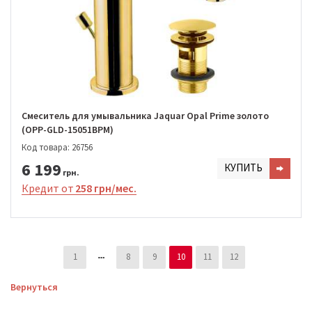
Смеситель для умывальника Jaquar Opal Prime золото
(OPP-GLD-15051BPM)
Код товара: 26756
6 199
КУПИТЬ
грн.
Кредит от
258 грн/мес.
1
8
9
10
11
12
Вернуться