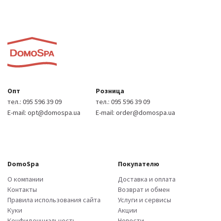
Опт
Розница
тел.:
095 596 39 09
тел.:
095 596 39 09
E-mail:
opt@domospa.ua
E-mail:
order@domospa.ua
DomoSpa
Покупателю
О компании
Доставка и оплата
Контакты
Возврат и обмен
Правила использования сайта
Услуги и сервисы
Куки
Акции
Конфиденциальность
Новости