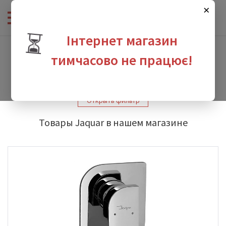
×
⏳
Інтернет магазин
Интернет-магазин сантехники
-
Производители
-
Jaquar
тимчасово не працює!
Jaquar
зина
Открыть фильтр
Товары Jaquar в нашем магазине