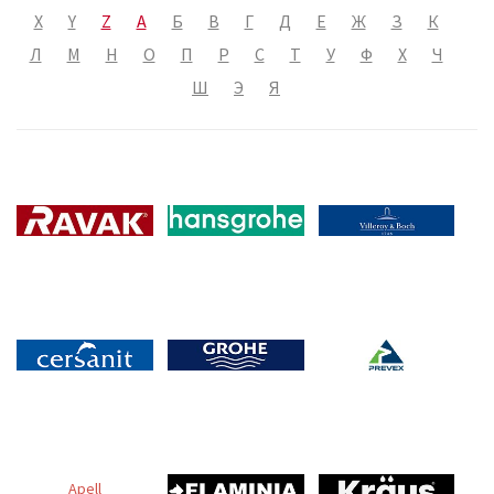
X
Y
Z
А
Б
В
Г
Д
Е
Ж
З
К
Л
М
Н
О
П
Р
С
Т
У
Ф
Х
Ч
Ш
Э
Я
Apell