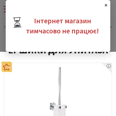
×
⏳
Інтернет магазин
Интернет-магазин сантехники
Аксессуары
Ершики для унитаза
тимчасово не працює!
ЕРШИКИ ДЛЯ УНИТАЗА
зина