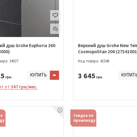
ий душ Grohe Euphoria 260
Верхний душ Grohe New Te
8000)
Cosmopolitan 200 (27541001
ара: 34927
Код товара: 41546
25
3 645
КУПИТЬ
КУПИТ
грн.
грн.
т от
347 грн/мес.
по
Скидка по
ду
промокоду