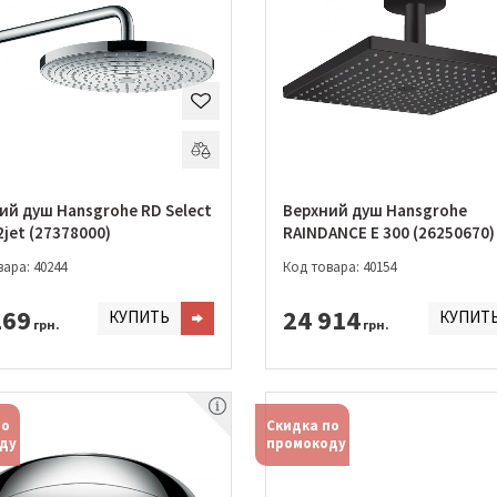
ий душ Hansgrohe RD Select
Верхний душ Hansgrohe
2jet (27378000)
RAINDANCE E 300 (26250670)
ара: 40244
Код товара: 40154
169
24 914
КУПИТЬ
КУПИТ
грн.
грн.
по
Скидка по
ду
промокоду