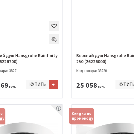
ий душ Hansgrohe Rainfinity
Верхний душ Hansgrohe Rain
26226700)
250 (26226000)
ара: 38221
Код товара: 38220
569
25 058
КУПИТЬ
КУПИТ
грн.
грн.
по
Скидка по
ду
промокоду