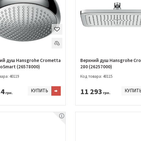
ий душ Hansgrohe Crometta
Верхний душ Hansgrohe Cr
coSmart (26578000)
280 (26257000)
ара: 40119
Код товара: 40115
84
11 293
КУПИТЬ
КУПИТ
грн.
грн.