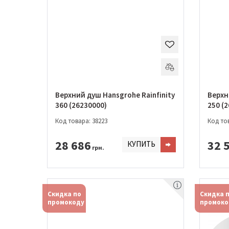
Верхний душ Hansgrohe Rainfinity
Верхн
360 (26230000)
250 (
Код товара: 38223
Код тов
28 686
32 
КУПИТЬ
грн.
Скидка по
Скидка 
промокоду
промоко