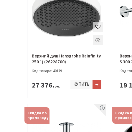
Верхний душ Hansgrohe Rainfinity
Верхн
250 1j (26228700)
S 300 
Код товара: 40179
Код тов
27 376
19 
КУПИТЬ
грн.
Скидка по
Скидка 
промокоду
промоко