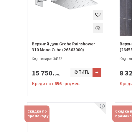
Верхний душ Grohe Rainshower
Верхн
310 Mono Cube (26563000)
(2645
Код товара: 34932
Код тов
15 750
8 3
КУПИТЬ
грн.
Кредит от
656 грн/мес.
Креди
Скидка по
Скидка 
промокоду
промоко