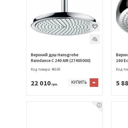
Верхний душ Hansgrohe
Верхн
Raindance C 240 AIR (27405000)
160 E
Код товара: 40143
Код тов
22 010
5 8
КУПИТЬ
грн.