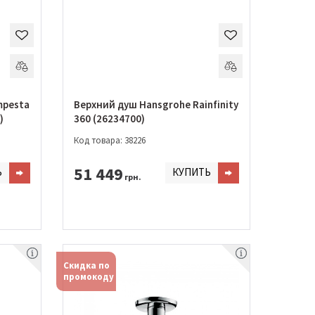
mpesta
Верхний душ Hansgrohe Rainfinity
)
360 (26234700)
Код товара: 38226
51 449
Ь
КУПИТЬ
грн.
Скидка по
промокоду