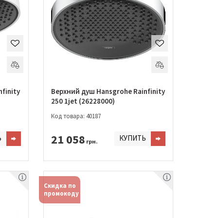
finity
Верхний душ Hansgrohe Rainfinity
250 1jet (26228000)
Код товара: 40187
21 058
Ь
КУПИТЬ
грн.
Скидка по
промокоду