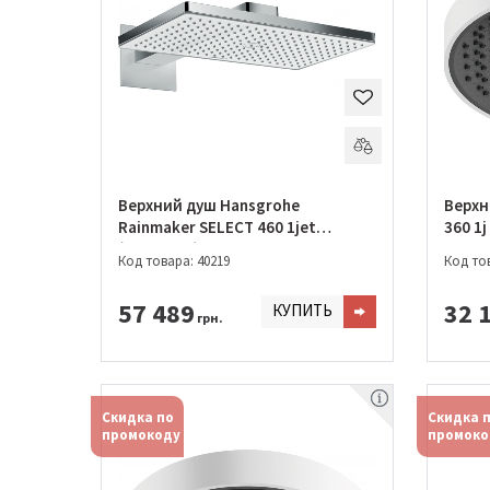
Верхний душ Hansgrohe
Верхн
Rainmaker SELECT 460 1jet
36
(24003400)
Код товара: 40219
Код тов
57 489
32 
КУПИТЬ
грн.
Скидка по
Скидка 
промокоду
промоко