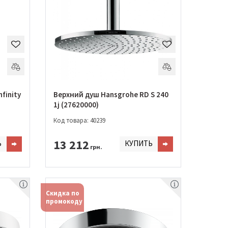
finity
Верхний душ Hansgrohe RD S 240
1j (27620000)
Код товара: 40239
13 212
Ь
КУПИТЬ
грн.
Скидка по
промокоду