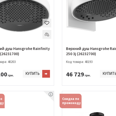
ий душ Hansgrohe Rainfinity
Верхний душ Hansgrohe Rain
0 1j (26231700)
250 3j (26232700)
ара: 40203
Код товара: 40193
100
46 729
КУПИТЬ
КУПИТ
грн.
грн.
по
Скидка по
ду
промокоду