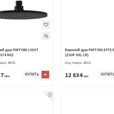
ий душ PAFFONI LIGHT
Верхний душ PAFFONI EFFE/
 074 NO)
(ZSOF 091 CR)
ара: 40532
Код товара: 40531
87
12 834
КУПИТЬ
КУПИТ
грн.
грн.