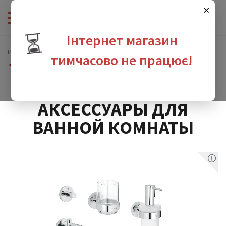
×
⏳
Інтернет магазин
Интернет-магазин сантехники
Аксессуары
тимчасово не працює!
Аксессуары для ванной комнаты
зина
АКСЕССУАРЫ ДЛЯ
ВАННОЙ КОМНАТЫ