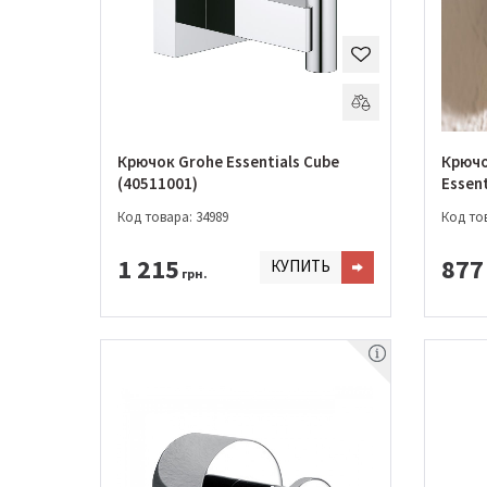
Крючок Grohe Essentials Cube
Крючо
(40511001)
Essen
Код товара: 34989
Код тов
1 215
877
КУПИТЬ
грн.