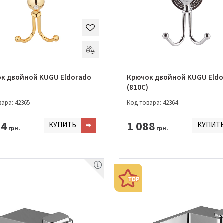
к двойной KUGU Eldorado
Крючок двойной KUGU Eldo
)
(810C)
ара: 42365
Код товара: 42364
14
1 088
КУПИТЬ
КУПИТ
грн.
грн.