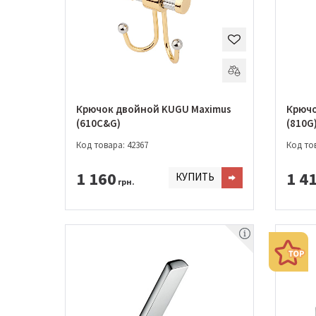
Крючок двойной KUGU Maximus
Крючо
(610C&G)
(810G
Код товара: 42367
Код тов
1 160
1 4
КУПИТЬ
грн.