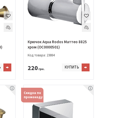
Крючок Aqua Rodos Маттео 8825
3)
хром (OC0000501)
Код товара: 23884
220
Ь
КУПИТЬ
грн.
Скидка по
промокоду