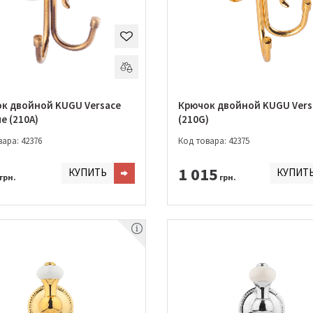
к двойной KUGU Versace
Крючок двойной KUGU Vers
e (210A)
(210G)
ара: 42376
Код товара: 42375
1 015
КУПИТЬ
КУПИТ
грн.
грн.