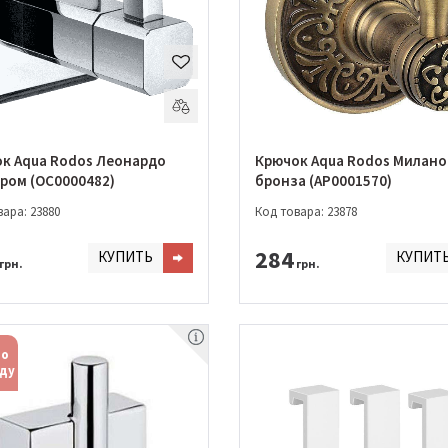
к Aqua Rodos Леонардо
Крючок Aqua Rodos Милано
хром (OC0000482)
бронза (АР0001570)
ара: 23880
Код товара: 23878
284
КУПИТЬ
КУПИТ
грн.
грн.
по
ду