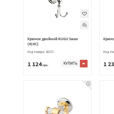
Крючок двойной KUGU Swan
Крючо
(410C)
Код товара: 42372
Код тов
1 124
1 2
КУПИТЬ
грн.