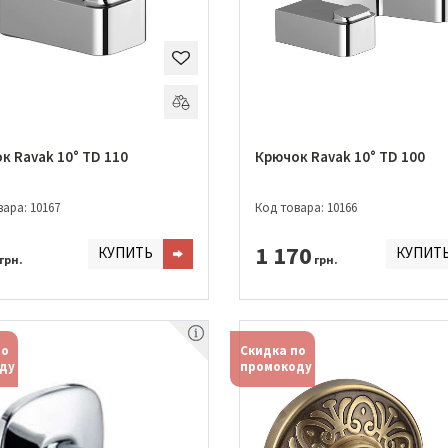
к Ravak 10° TD 110
Крючок Ravak 10° TD 100
ара: 10167
Код товара: 10166
1 170
КУПИТЬ
КУПИТ
грн.
грн.
по
Скидка по
ду
промокоду