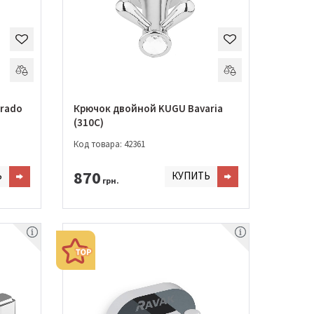
rado
Крючок двойной KUGU Bavaria
(310C)
Код товара: 42361
870
Ь
КУПИТЬ
грн.