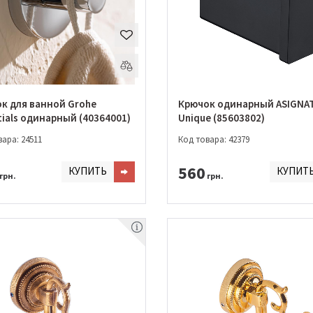
к для ванной Grohe
Крючок одинарный ASIGNA
tials одинарный (40364001)
Unique (85603802)
ара: 24511
Код товара: 42379
560
КУПИТЬ
КУПИТ
грн.
грн.