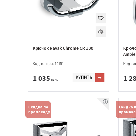
Крючок Ravak Chrome CR 100
Крючо
Ambie
Код товара: 10151
Код тов
1 035
1 2
КУПИТЬ
грн.
Скидка по
Скидка 
промокоду
промоко