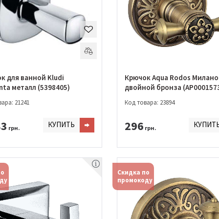
к для ванной Kludi
Крючок Aqua Rodos Милано
nta металл (5398405)
двойной бронза (АР000157
ара: 21241
Код товара: 23894
83
296
КУПИТЬ
КУПИТ
грн.
грн.
по
Скидка по
ду
промокоду