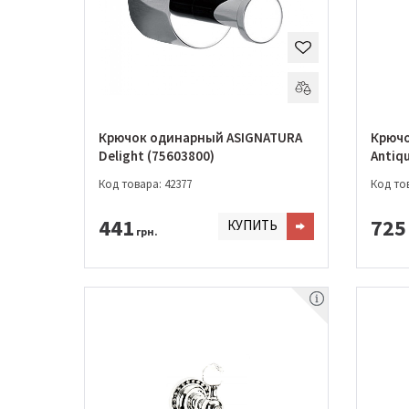
Крючок одинарный ASIGNATURA
Крючо
Delight (75603800)
Antiqu
Код товара: 42377
Код тов
441
725
КУПИТЬ
грн.