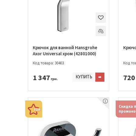
Крючок для ванной Hansgrohe
Крючо
Axor Universal хром (42801000)
Код товара: 30403
Код тов
1 347
720
КУПИТЬ
грн.
Скидка 
промоко