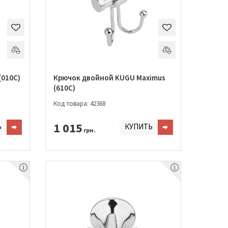
(010C)
Крючок двойной KUGU Maximus
(610C)
Код товара: 42368
1 015
Ь
КУПИТЬ
грн.