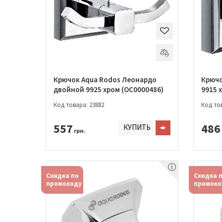
Крючок Aqua Rodos Леонардо
Крючо
двойной 9925 хром (OC0000486)
9915 
Код товара: 23882
Код тов
557
486
КУПИТЬ
грн.
Скидка по
Скидка 
промокоду
промоко