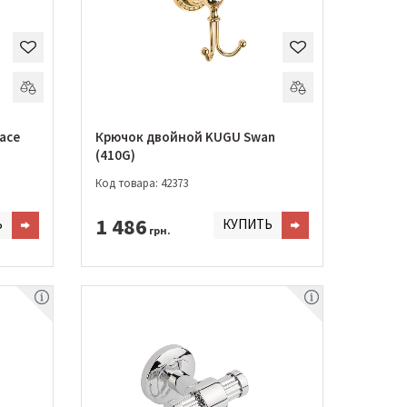
ace
Крючок двойной KUGU Swan
(410G)
Код товара: 42373
1 486
Ь
КУПИТЬ
грн.