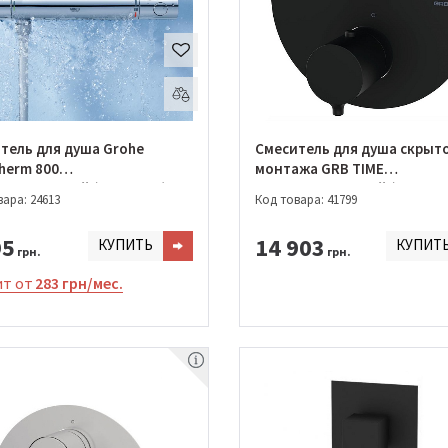
тель для душа Grohe
Смеситель для душа скрыт
herm 800
монтажа GRB TIME
статический (34558000)
термостатический (471304
ара: 24613
Код товара: 41799
95
14 903
КУПИТЬ
КУПИТ
грн.
грн.
т от
283 грн/мес.