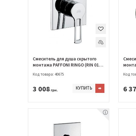
Смеситель для душа скрытого
Смеси
монтажа PAFFONI RINGO (RIN 010
монта
CR)
CR)
Код товара: 40675
Код тов
3 008
6 3
КУПИТЬ
грн.