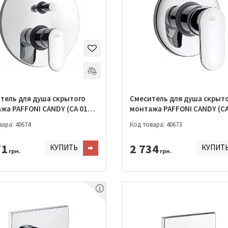
тель для душа скрытого
Смеситель для душа скрыт
жа PAFFONI CANDY (CA 015
монтажа PAFFONI CANDY (CA
CR)
ара: 40674
Код товара: 40673
71
2 734
КУПИТЬ
КУПИТ
грн.
грн.