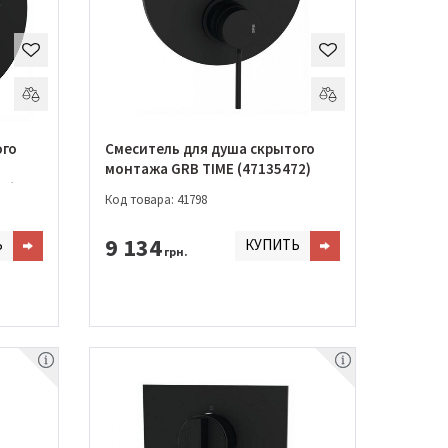
ого
Смеситель для душа скрытого
монтажа GRB TIME (47135472)
72)
Код товара: 41798
9 134
Ь
КУПИТЬ
грн.