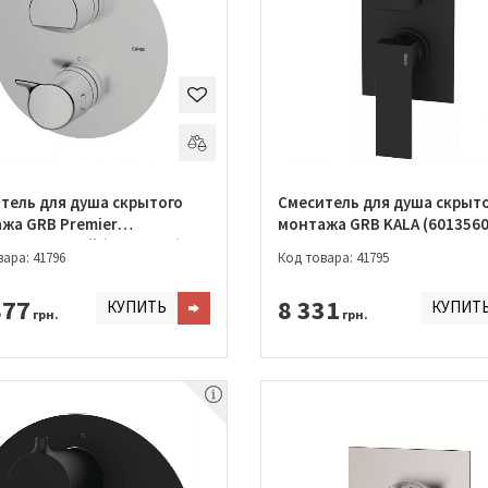
тель для душа скрытого
Смеситель для душа скрыт
жа GRB Premier
монтажа GRB KALA (6013560
статический (50120500)
ара: 41796
Код товара: 41795
877
8 331
КУПИТЬ
КУПИТ
грн.
грн.