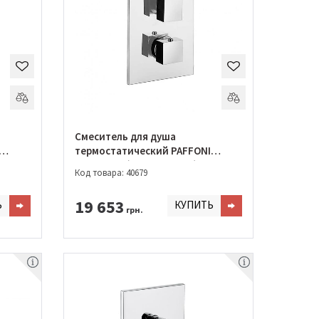
Смеситель для душа
термостатический PAFFONI
EFFE/ELLE (LEQ 518 CR/M)
Код товара: 40679
19 653
Ь
КУПИТЬ
грн.