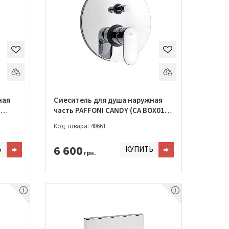
ная
Смеситель для душа наружная
F
часть PAFFONI CANDY (CA BOX015
CR)
Код товара: 40661
6 600
Ь
КУПИТЬ
грн.