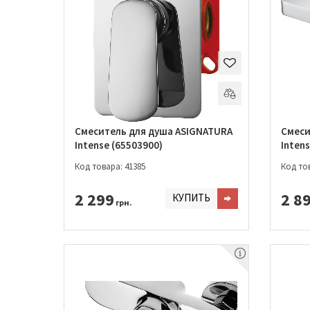
Смеситель для душа ASIGNATURA
Смеси
Intense (65503900)
Intens
Код товара: 41385
Код тов
2 299
2 8
КУПИТЬ
грн.