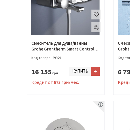
Смеситель для душа/ванны
Смеси
Grohe Grohtherm Smart Control
Groht
термостатический (34718000)
термо
Код товара: 29929
Код тов
16 155
6 7
КУПИТЬ
грн.
Кредит от
673 грн/мес.
Креди