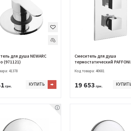
тель для душа NEWARC
Смеситель для душа
o (971121)
термостатический PAFFONI
EFFE/ELLE (LEQ 519 CR/M)
ара: 41378
Код товара: 40681
41
19 653
КУПИТЬ
КУПИТ
грн.
грн.