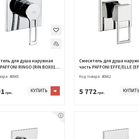
тель для душа наружная
Смеситель для душа наруж
 PAFFONI RINGO (RIN BOX010
часть PAFFONI EFFE/ELLE (E
BOX010 CR)
ара: 40665
Код товара: 40662
91
5 772
КУПИТЬ
КУПИТ
грн.
грн.