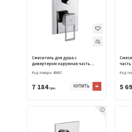
Смеситель для душа с
Смеси
дивертером наружная часть
часть
PAFFONI EFFE/ELLE (EF BOX015 CR)
CR)
Код товара: 40667
Код тов
7 184
5 6
КУПИТЬ
грн.