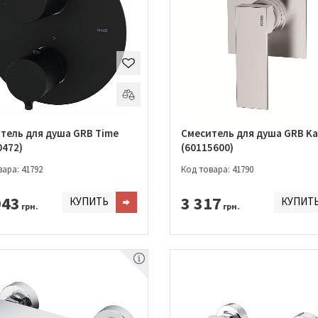
тель для душа GRB Time
Смеситель для душа GRB Ka
0472)
(60115600)
ара: 41792
Код товара: 41790
943
3 317
КУПИТЬ
КУПИТ
грн.
грн.