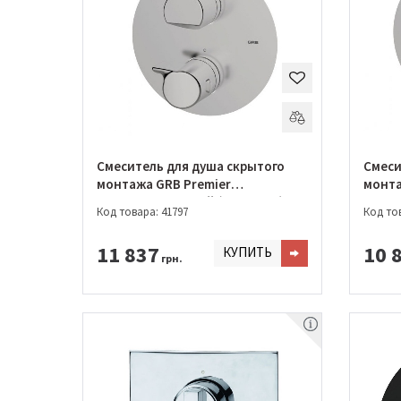
Смеситель для душа скрытого
Смеси
монтажа GRB Premier
монта
термостатический (50130500)
термо
Код товара: 41797
Код тов
11 837
10 
КУПИТЬ
грн.