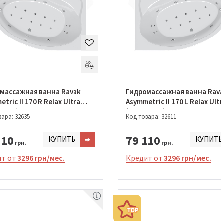
массажная ванна Ravak
Гидромассажная ванна Rav
tric II 170 R Relax Ultra
Asymmetric II 170 L Relax Ult
0975)
(GMSR0951)
ара: 32635
Код товара: 32611
110
79 110
КУПИТЬ
КУПИТ
грн.
грн.
т от
3296 грн/мес.
Кредит от
3296 грн/мес.