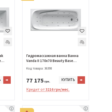
ak
Гидромассажная ванна Ванна
e
Vanda II 170x70 Beauty Base
(GMSR1433)
Код товара: 36398
77 175
Ь
КУПИТЬ
грн.
Кредит от
3216 грн/мес.