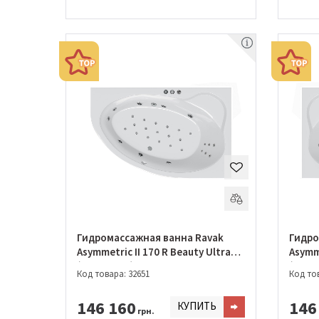
Гидромассажная ванна Ravak
Гидро
Asymmetric II 170 R Beauty Ultra
Asymme
(GMSR0991)
(GMSR
Код товара: 32651
Код тов
146 160
146
КУПИТЬ
грн.