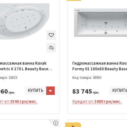
массажная ванна Ravak
Гидромассажная ванна Rav
tric II 170 L Beauty Base
Formy 01 180x80 Beauty Bas
 (GMSR0963)
(GMSR1616)
ара: 32623
Код товара: 36963
960
83 745
КУПИТЬ
КУПИТ
грн.
грн.
т от
3540 грн/мес.
Кредит от
3489 грн/мес.