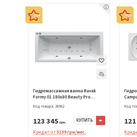
Гидромассажная ванна Ravak
Гидро
Formy 01 180x80 Beauty Pro
Campan
(GMSR1615)
(GMSR
Код товара: 36962
Код тов
123 345
121
КУПИТЬ
грн.
Кредит от
5139 грн/мес.
Креди