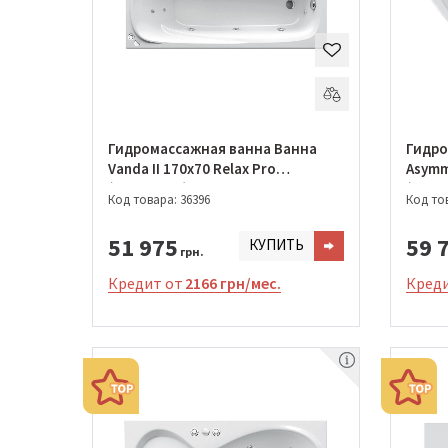
Гидромассажная ванна Ванна
Гидро
Vanda II 170x70 Relax Pro
Asymme
(GMSR1431)
(GMSR
Код товара: 36396
Код тов
51 975
59 
КУПИТЬ
грн.
Кредит от
2166 грн/мес.
Креди