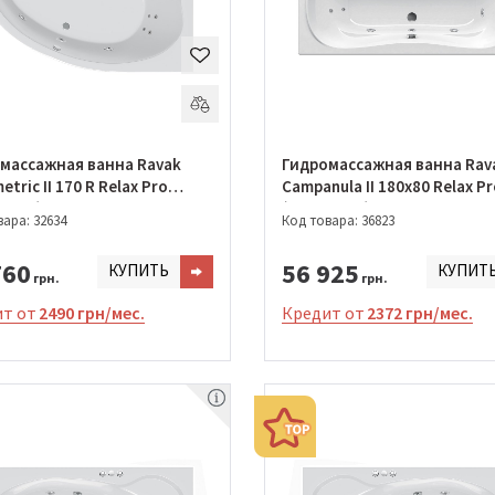
массажная ванна Ravak
Гидромассажная ванна Rav
tric II 170 R Relax Pro
Campanula II 180x80 Relax P
0974)
(GMSR1476)
ара: 32634
Код товара: 36823
760
56 925
КУПИТЬ
КУПИТ
грн.
грн.
т от
2490 грн/мес.
Кредит от
2372 грн/мес.