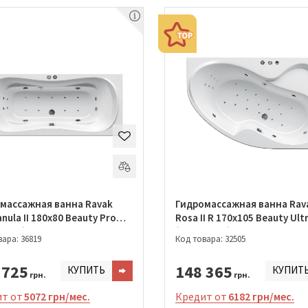
массажная ванна Ravak
Гидромассажная ванна Rav
ula II 180x80 Beauty Pro
Rosa II R 170х105 Beauty Ult
1472)
(GMSR0845)
ара: 36819
Код товара: 32505
 725
148 365
КУПИТЬ
КУПИТ
грн.
грн.
т от
5072 грн/мес.
Кредит от
6182 грн/мес.