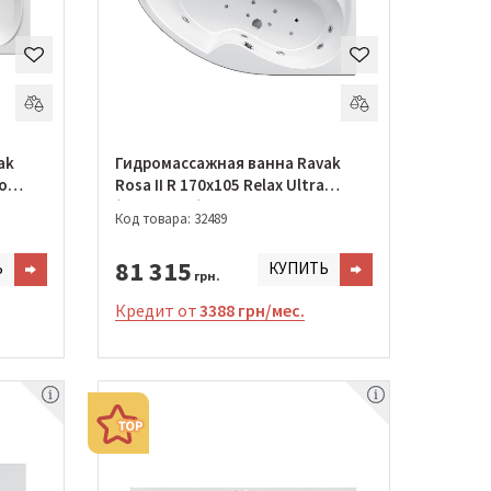
ak
Гидромассажная ванна Ravak
ro
Rosa II R 170х105 Relax Ultra
(GMSR0829)
Код товара: 32489
81 315
Ь
КУПИТЬ
грн.
Кредит от
3388 грн/мес.