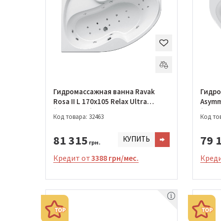
Гидромассажная ванна Ravak
Гидро
Rosa II L 170х105 Relax Ultra
Asymme
(GMSR0803)
(GMSR
Код товара: 32463
Код тов
81 315
79 
КУПИТЬ
грн.
Кредит от
3388 грн/мес.
Креди