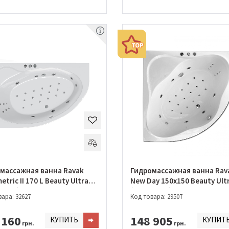
массажная ванна Ravak
Гидромассажная ванна Rav
tric II 170 L Beauty Ultra
New Day 150x150 Beauty Ult
0967)
(GMSR0019)
ара: 32627
Код товара: 29507
 160
148 905
КУПИТЬ
КУПИТ
грн.
грн.