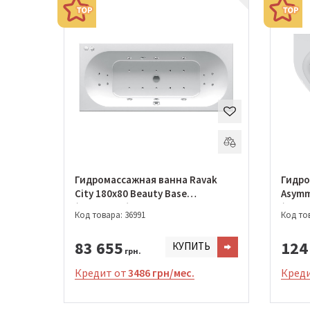
Гидромассажная ванна Ravak
Гидро
City 180x80 Beauty Base
Asymme
(GMSR1644)
(GMSR
Код товара: 36991
Код тов
83 655
124
КУПИТЬ
грн.
Кредит от
3486 грн/мес.
Креди