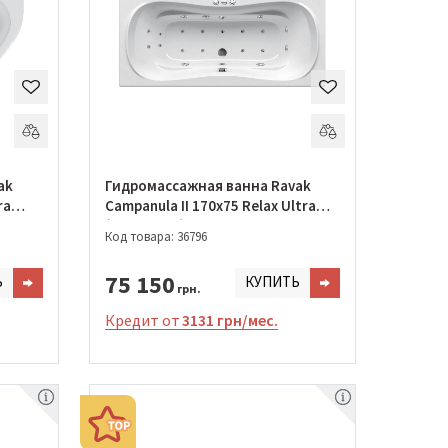
ak
Гидромассажная ванна Ravak
ra
Campanula II 170x75 Relax Ultra
(GMSR1449)
Код товара: 36796
75 150
Ь
КУПИТЬ
грн.
Кредит от
3131 грн/мес.