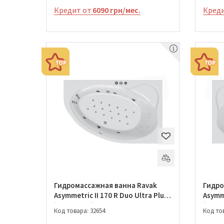
Кредит от
6090 грн/мес.
Креди
Гидромассажная ванна Ravak
Гидро
Asymmetric II 170 R Duo Ultra Plus
Asymme
(GMSR0994)
(GMSR
Код товара: 32654
Код тов