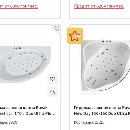
т от
6090 грн/мес.
Кредит от
6204 грн/мес.
массажная ванна Ravak
Гидромассажная ванна Rav
tric II 170 L Duo Ultra Plus
New Day 150x150 Duo Ultra P
0970)
(GMSR0033)
ара: 32630
Код товара: 29521