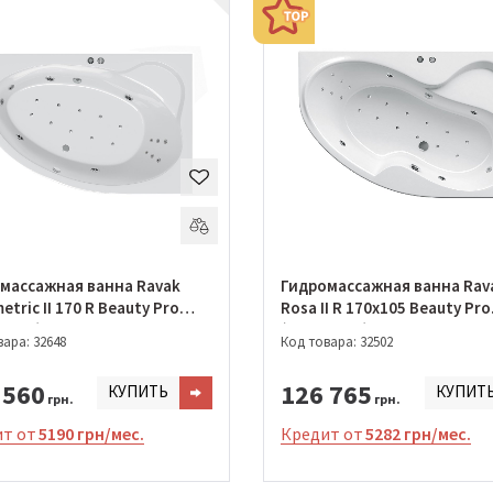
массажная ванна Ravak
Гидромассажная ванна Rav
tric II 170 R Beauty Pro
Rosa II R 170х105 Beauty Pro
0988)
(GMSR0842)
ара: 32648
Код товара: 32502
 560
126 765
КУПИТЬ
КУПИТ
грн.
грн.
т от
5190 грн/мес.
Кредит от
5282 грн/мес.