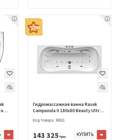
ak
Гидромассажная ванна Ravak
ra
Campanula II 180x80 Beauty Ultra
(GMSR1474)
Код товара: 36821
143 325
Ь
КУПИТЬ
грн.