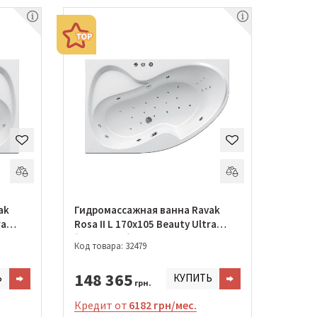
ak
Гидромассажная ванна Ravak
ra
Rosa II L 170х105 Beauty Ultra
(GMSR0819)
Код товара: 32479
148 365
Ь
КУПИТЬ
грн.
Кредит от
6182 грн/мес.