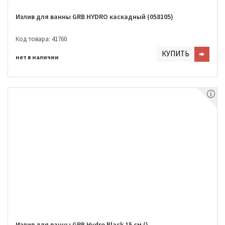
Излив для ванны GRB HYDRO каскадный (058105)
Код товара: 41760
КУПИТЬ
нет в наличии
Излив для ванны GRB Hydro Black 15 см ()