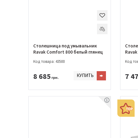
Столешница под умывальник
Столе
Ravak Comfort 800 белый глянец
Ravak
Код товара: 43500
Код тов
8 685
7 4
КУПИТЬ
грн.