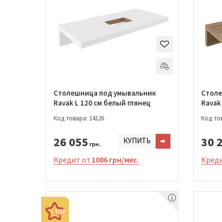
Столешница под умывальник
Столе
Ravak L 120 см белый глянец
Ravak 
Код товара: 14126
Код тов
26 055
30 
КУПИТЬ
грн.
Кредит от
1086 грн/мес.
Креди