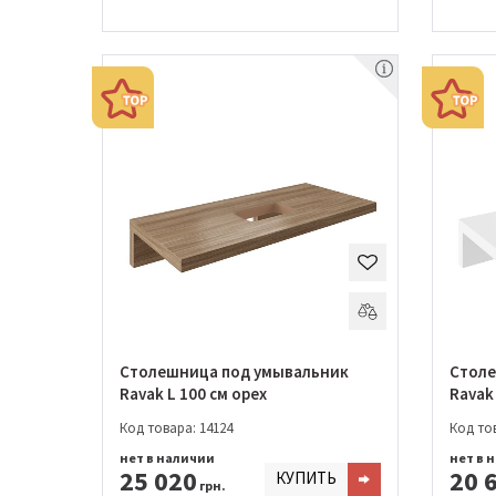
Столешница под умывальник
Столе
Ravak L 100 см орех
Ravak
Код товара: 14124
Код тов
нет в наличии
нет в 
25 020
20 
КУПИТЬ
грн.