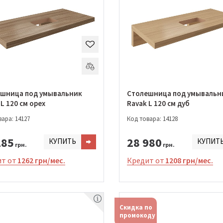
шница под умывальник
Столешница под умывальн
L 120 см орех
Ravak L 120 см дуб
ара: 14127
Код товара: 14128
285
28 980
КУПИТЬ
КУПИТ
грн.
грн.
т от
1262 грн/мес.
Кредит от
1208 грн/мес.
Скидка по
промокоду