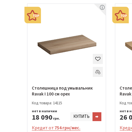
Столешница под умывальник
Столе
Ravak I 100 см орех
Ravak 
Код товара: 14115
Код тов
нет в наличии
нет в 
18 090
26 
КУПИТЬ
грн.
Кредит от
754 грн/мес.
Креди