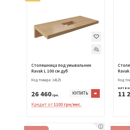
Столешница под умывальник
Столе
Ravak L 100 см дуб
Ravak
Код товара: 14125
Код тов
нет в 
26 460
11 
КУПИТЬ
грн.
Кредит от
1103 грн/мес.