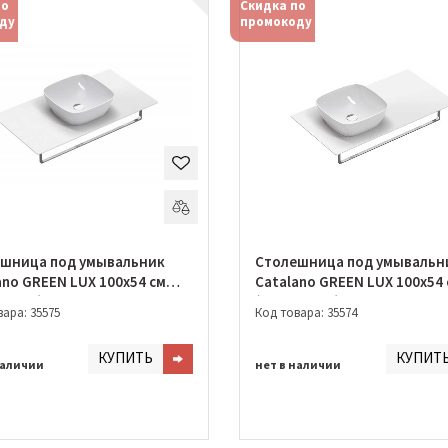
по
Скидка по
ду
промокоду
шница под умывальник
Столешница под умывальн
ano GREEN LUX 100х54 см
Catalano GREEN LUX 100х54
0C200)
(1PC10C100)
ара: 35575
Код товара: 35574
КУПИТЬ
КУПИТ
наличии
нет в наличии