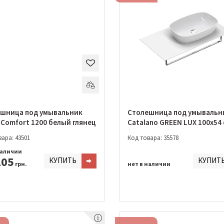
шница под умывальник
Столешница под умывальн
 Comfort 1200 белый глянец
Catalano GREEN LUX 100х54
(1PC10C500)
ара: 43501
Код товара: 35578
наличии
205
КУПИТЬ
КУПИТ
грн.
нет в наличии