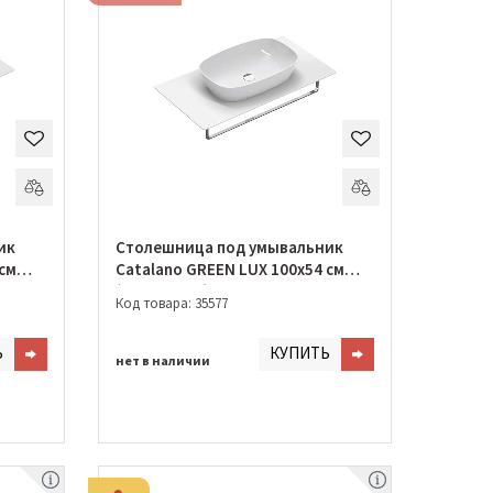
ик
Столешница под умывальник
 см
Catalano GREEN LUX 100х54 см
(1PC10C400)
Код товара: 35577
Ь
КУПИТЬ
нет в наличии