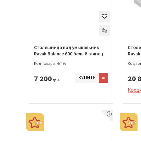
Столешница под умывальник
Столе
Ravak Balance 600 белый глянец
Ravak
Код товара: 43496
Код тов
7 200
20 
КУПИТЬ
грн.
Креди