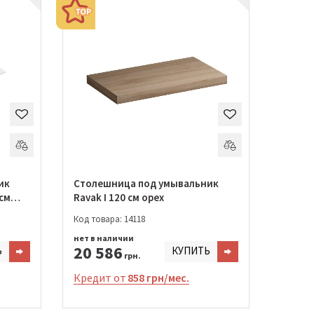
ик
Столешница под умывальник
 см
Ravak I 120 см орех
Код товара: 14118
нет в наличии
20 586
Ь
КУПИТЬ
грн.
Кредит от
858 грн/мес.