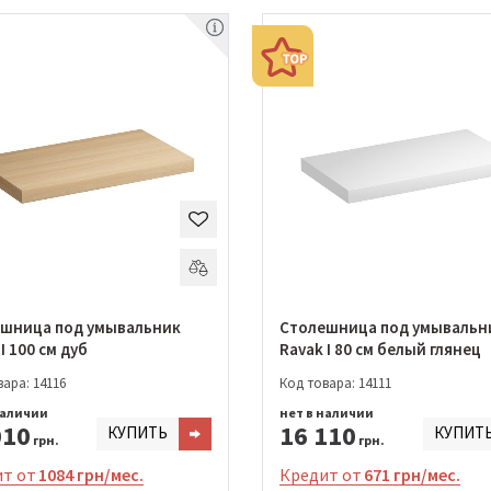
шница под умывальник
Столешница под умывальн
I 100 см дуб
Ravak I 80 см белый глянец
ара: 14116
Код товара: 14111
наличии
нет в наличии
010
16 110
КУПИТЬ
КУПИТ
грн.
грн.
т от
1084 грн/мес.
Кредит от
671 грн/мес.