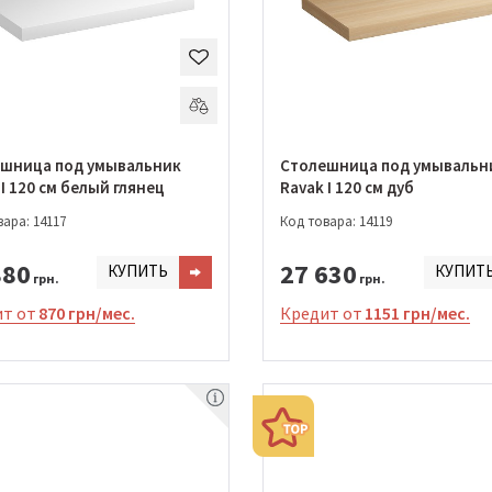
шница под умывальник
Столешница под умывальн
 I 120 см белый глянец
Ravak I 120 см дуб
ара: 14117
Код товара: 14119
880
27 630
КУПИТЬ
КУПИТ
грн.
грн.
т от
870 грн/мес.
Кредит от
1151 грн/мес.