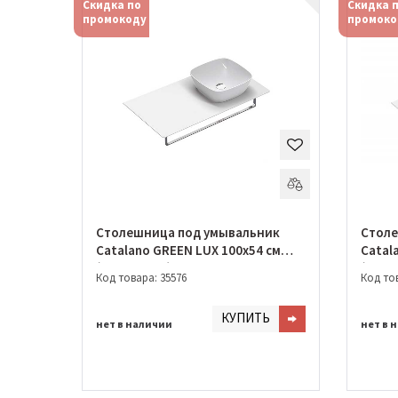
Скидка по
Скидка 
промокоду
промоко
Столешница под умывальник
Столе
Catalano GREEN LUX 100х54 см
Catal
(1PC10C300)
(1PC1
Код товара: 35576
Код тов
КУПИТЬ
нет в наличии
нет в 