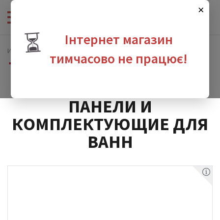
×
⏳
Інтернет магазин
Интернет-магазин сантехники
Ванны и гидромассаж
тимчасово не працює!
Панели и комплектующие для ванн
зина
ПАНЕЛИ И
КОМПЛЕКТУЮЩИЕ ДЛЯ
ВАНН