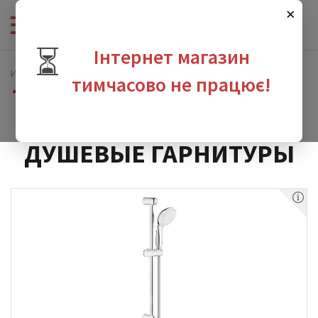
×
⏳
Інтернет магазин
Интернет-магазин сантехники
Душевая программа
тимчасово не працює!
Душевые гарнитуры
зина
ДУШЕВЫЕ ГАРНИТУРЫ