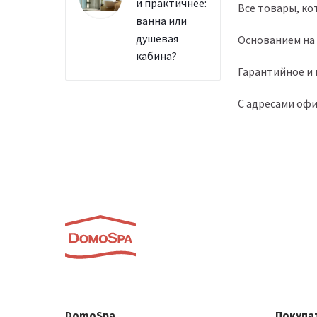
и практичнее:
Все товары, к
ванна или
душевая
Основанием на 
кабина?
Гарантийное и
С адресами офи
DomoSpa
Покупа