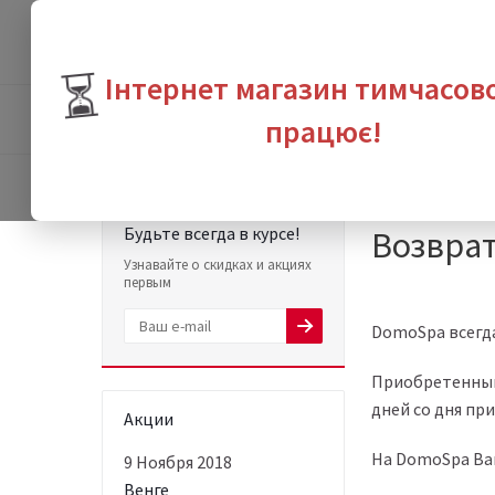
⏳
Інтернет магазин тимчасов
ПРОДУКТЫ
БРЕНДЫ
ВЫГО
працює!
Интернет-магазин с
Будьте всегда в курсе!
Возврат
Узнавайте о скидках и акциях
первым
DomoSpa всегда
Приобретенный 
дней со дня пр
Акции
На DomoSpa Вам
9 Ноября 2018
Венге