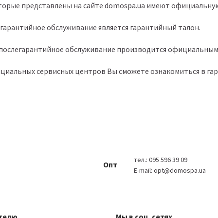
оторые представлены на сайте domospa.ua имеют официальну
гарантийное обслуживание является гарантийный талон.
 послегарантийное обслуживание производится официальным
циальных сервисных центров Вы сможете ознакомиться в гар
тел.:
095 596 39 09
Опт
E-mail:
opt@domospa.ua
телю
Мы в соц. сетях