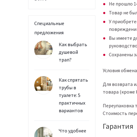
Не прошло 1
Товар не был
У приобрете
Специальные
повреждени
предложения
Вы имеете д
Как выбрать
руководство
душевой
Сохранены з
трап?
Условия обмена
Как спрятать
Для возврата 
трубы в
товара (кроме 
туалете: 5
практичных
Переупаковка т
вариантов
Стоимость пере
Гарантия
Что удобнее