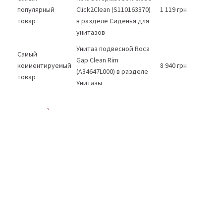
популярный
Click2Clean (S110163370)
1 119 грн
товар
в разделе Сиденья для
унитазов
Унитаз подвесной Roca
Самый
Gap Clean Rim
комментируемый
8 940 грн
(A34647L000) в разделе
товар
Унитазы
СВЕРНУТЬ
Опт
Розница