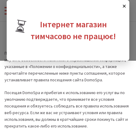
×
⏳
Інтернет магазин
тимчасово не працює!
Правила для посетителей сайта DomoSpa
Прежде, чем стать пользователем сайта DomoSpa, тщательно
зина
изучите особенности политики о неразглашении информации,
указанные в «Положении о конфиденциальности», а также
прочитайте перечисленные ниже пункты соглашения, которое
устанавливает правила посещения сайта DomoSpa.
Посещая DomoSpa и прибегая к использованию его услуг вы по
умолчанию подтверждаете, что принимаете все условия
посещения и обязуетесь соблюдать все правила использования
веб-ресурса. Если же вас не устраивают условия или правила
использования, вы должны в кратчайшие сроки покинуть сайт и
прекратить какое-либо его использование.