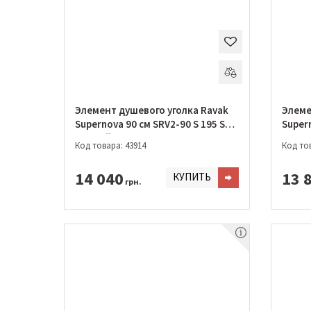
Элемент душевого уголка Ravak
Элеме
Supernova 90 см SRV2-90 S 195 S
Supern
Чорний + GRAPE
Сатин
Код товара: 43914
Код тов
14 040
13 
КУПИТЬ
грн.