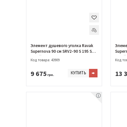
Элемент душевого уголка Ravak
Элеме
Supernova 90 см SRV2-90 S 195 S
Supern
Білий + PEARL
Білий
Код товара: 43909
Код тов
9 675
13 
КУПИТЬ
грн.