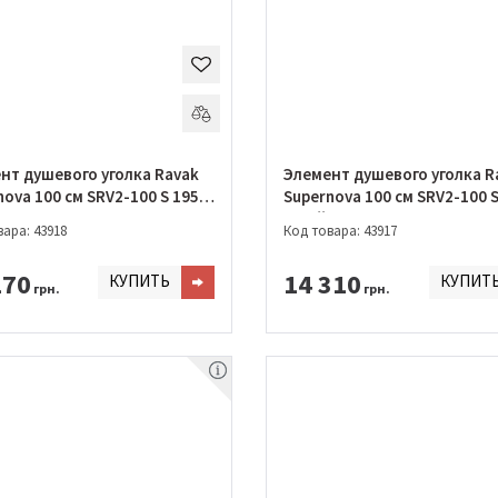
нт душевого уголка Ravak
Элемент душевого уголка R
ova 100 см SRV2-100 S 195 S
Supernova 100 см SRV2-100 S
 + PEARL
Білий + GRAPE
ара: 43918
Код товара: 43917
170
14 310
КУПИТЬ
КУПИТ
грн.
грн.