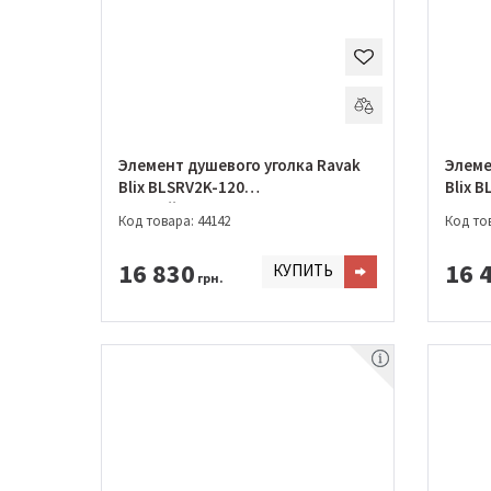
Элемент душевого уголка Ravak
Элеме
Blix BLSRV2K-120
Blix 
Черный+transparent
алюми
Код товара: 44142
Код тов
16 830
16 
КУПИТЬ
грн.