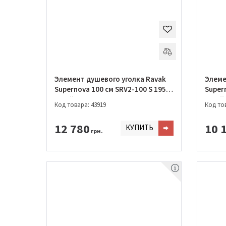
Элемент душевого уголка Ravak
Элеме
Supernova 100 см SRV2-100 S 195 S
Supern
Білий + TRANSPARENT
Білий
Код товара: 43919
Код тов
12 780
10 
КУПИТЬ
грн.