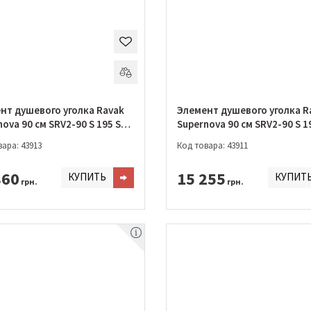
нт душевого уголка Ravak
Элемент душевого уголка R
ova 90 см SRV2-90 S 195 S
Supernova 90 см SRV2-90 S 1
 + TRANSPARENT
Сатин + GRAPE
ара: 43913
Код товара: 43911
860
15 255
КУПИТЬ
КУПИТ
грн.
грн.