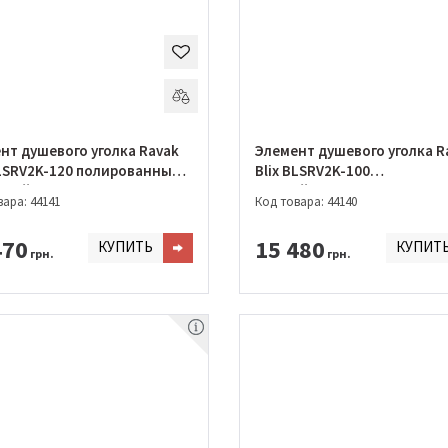
нт душевого уголка Ravak
Элемент душевого уголка R
BLSRV2K-120 полированный
Blix BLSRV2K-100
ний+transparent
Черный+transparent
ара: 44141
Код товара: 44140
470
15 480
КУПИТЬ
КУПИТ
грн.
грн.