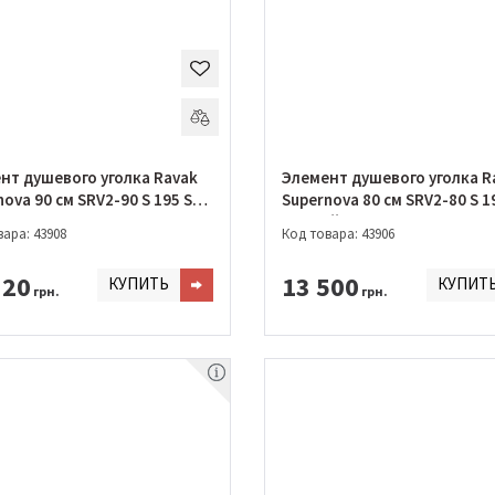
нт душевого уголка Ravak
Элемент душевого уголка R
ova 90 см SRV2-90 S 195 S
Supernova 80 см SRV2-80 S 1
 + GRAPE
Чорний + GRAPE
ара: 43908
Код товара: 43906
320
13 500
КУПИТЬ
КУПИТ
грн.
грн.