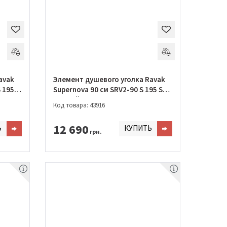
avak
Элемент душевого уголка Ravak
 195 S
Supernova 90 см SRV2-90 S 195 S
Чорний + TRANSPARENT
Код товара: 43916
12 690
Ь
КУПИТЬ
грн.