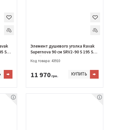
avak
Элемент душевого уголка Ravak
95 S
Supernova 90 см SRV2-90 S 195 S
Білий + TRANSPARENT
Код товара: 43910
11 970
Ь
КУПИТЬ
грн.