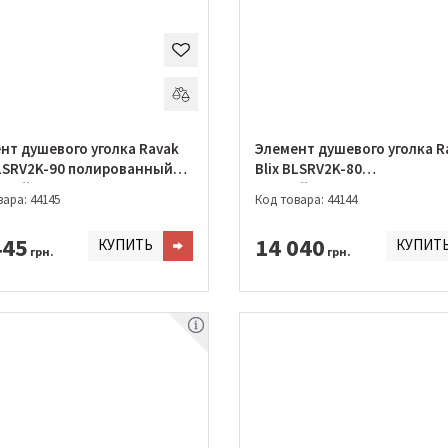
нт душевого уголка Ravak
Элемент душевого уголка R
BLSRV2K-90 полированный
Blix BLSRV2K-80
ний+transparent
Черный+transparent
ара: 44145
Код товара: 44144
445
14 040
КУПИТЬ
КУПИТ
грн.
грн.