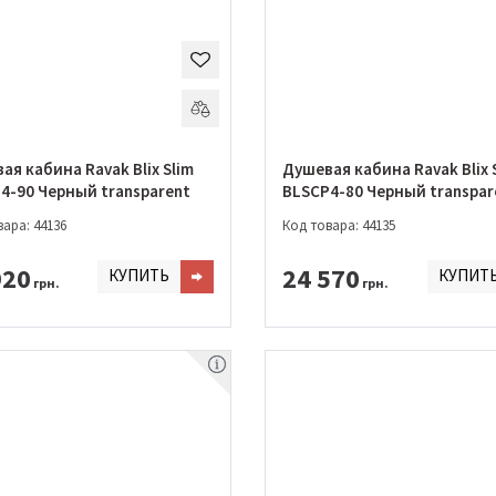
ая кабина Ravak Blix Slim
Душевая кабина Ravak Blix 
BLSCP4-90 Черный transparent
BLSCP4-80 Черный tra
ара: 44136
Код товара: 44135
920
24 570
КУПИТЬ
КУПИТ
грн.
грн.