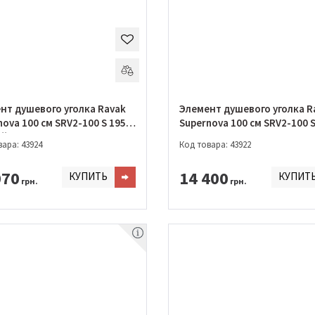
нт душевого уголка Ravak
Элемент душевого уголка R
ova 100 см SRV2-100 S 195 S
Supernova 100 см SRV2-100 S
й + PEARL
Сатин + TRANSPARENT
ара: 43924
Код товара: 43922
070
14 400
КУПИТЬ
КУПИТ
грн.
грн.