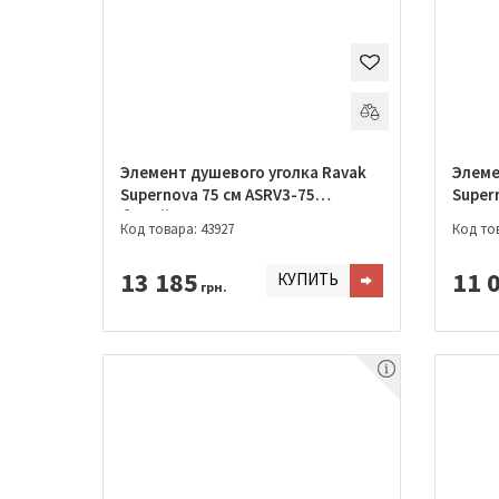
Элемент душевого уголка Ravak
Элеме
Supernova 75 см ASRV3-75
Supern
белый+GRAPE
Чорни
Код товара: 43927
Код тов
13 185
11 
КУПИТЬ
грн.