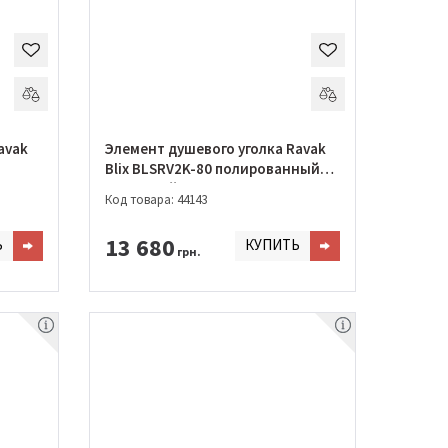
avak
Элемент душевого уголка Ravak
Blix BLSRV2K-80 полированный
алюминий+transparent
Код товара: 44143
13 680
Ь
КУПИТЬ
грн.