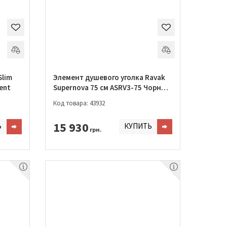
Slim
Элемент душевого уголка Ravak
nsparent
Supernova 75 см ASRV3-75 Чорний
+ GRAPE
Код товара: 43932
15 930
Ь
КУПИТЬ
грн.