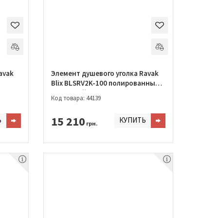
avak
Элемент душевого уголка Ravak
Blix BLSRV2K-100 полированный
алюминий+transparent
Код товара: 44139
15 210
Ь
КУПИТЬ
грн.