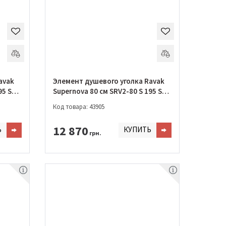
avak
Элемент душевого уголка Ravak
95 S
Supernova 80 см SRV2-80 S 195 S
Сатин + TRANSPARENT
Код товара: 43905
12 870
Ь
КУПИТЬ
грн.