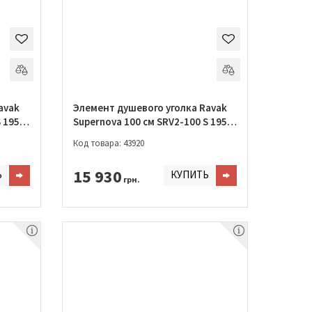
avak
Элемент душевого уголка Ravak
 195 S
Supernova 100 см SRV2-100 S 195 S
Сатин + GRAPE
Код товара: 43920
15 930
Ь
КУПИТЬ
грн.