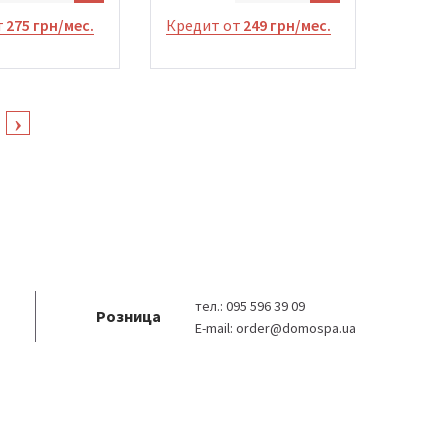
т
275 грн/мес.
Кредит от
249 грн/мес.
тел.:
095 596 39 09
Розница
E-mail:
order@domospa.ua