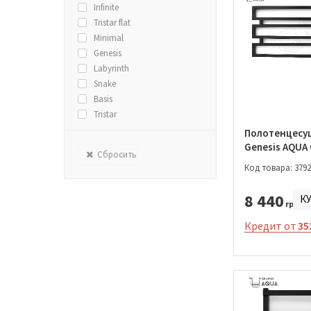
Infinite
Tristar flat
Minimal
Genesis
Labyrinth
Snake
Basis
Tristar
Flat
Полотенцесу
Magnum
Genesis AQUA
Сбросить
550*1200 (503
Combo
Код товара: 3792
Symmetry
Split
8 440
К
грн.
Level
Terra
Кредит от
35
Basis Light
Magnum Light
Kioto
Nova
Barker