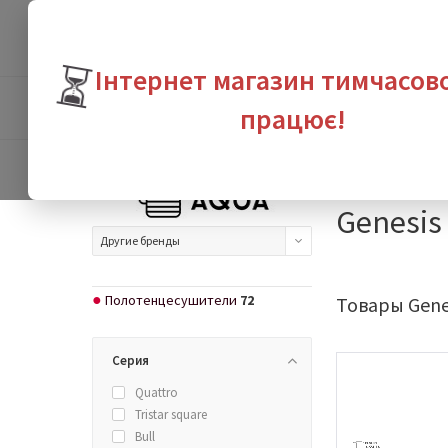
⏳
Інтернет магазин тимчасов
ПРОДУКТЫ
БРЕНДЫ
ВЫГО
працює!
Интернет-магазин с
Genesis
Другие бренды
Полотенцесушители
72
Товары Gene
Серия
Quattro
Tristar square
Bull