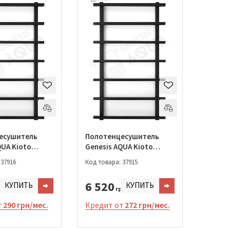
есушитель
Полотенцесушитель
QUA Kioto
Genesis AQUA Kioto
(021-1000)
800*530 (021-800)
 37916
Код товара: 37915
6 520
КУПИТЬ
КУПИТЬ
н.
грн.
т
290 грн/мес.
Кредит от
272 грн/мес.