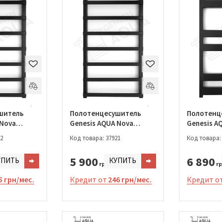
шитель
Полотенцесушитель
Полотенц
 Nova
Genesis AQUA Nova
Genesis A
-1000)
800*530 (023-800)
1200*530 
2
Код товара: 37921
Код товара:
5 900
6 890
УПИТЬ
КУПИТЬ
грн.
гр
5 грн/мес.
Кредит от
246 грн/мес.
Кредит о