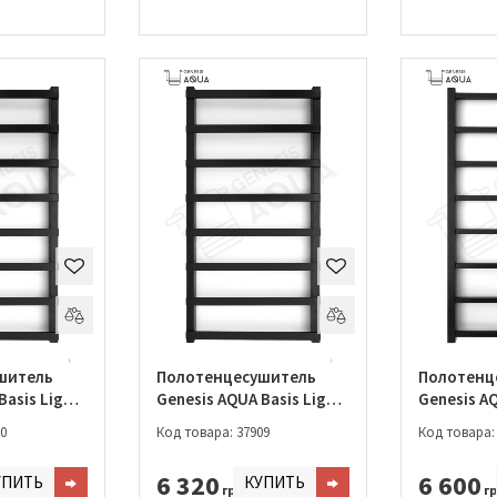
шитель
Полотенцесушитель
Полотенц
Basis Light
Genesis AQUA Basis Light
Genesis A
-1000)
800*530 (019-800)
1200*530 
0
Код товара: 37909
Код товара:
6 320
6 600
УПИТЬ
КУПИТЬ
грн.
гр