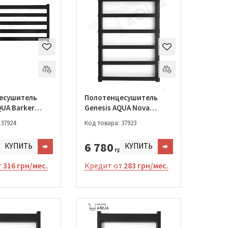
есушитель
Полотенцесушитель
QUA Barker
Genesis AQUA Nova
(501-1200)
1200*530 (023-1200)
 37924
Код товара: 37923
6 780
КУПИТЬ
КУПИТЬ
н.
грн.
т
316 грн/мес.
Кредит от
283 грн/мес.