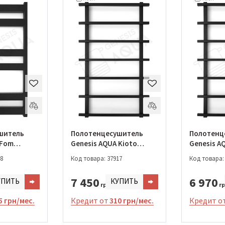
шитель
Полотенцесушитель
Полотенц
 Fom
Genesis AQUA Kioto
Genesis A
800)
1200*530 (021-1200)
1000*530 
8
Код товара: 37917
Код товара:
7 450
6 970
УПИТЬ
КУПИТЬ
грн.
гр
5 грн/мес.
Кредит от
310 грн/мес.
Кредит о