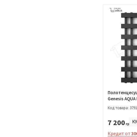
Полотенцесу
Genesis AQUA
Light 1200*53
Код товара: 3791
1200)
7 200
К
грн.
Кредит от
30