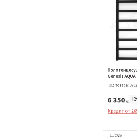
Giza
Omnia
Полотенцесу
Genesis AQUA
1000*530 (023
Код товара: 3792
6 350
К
грн.
Кредит от
26