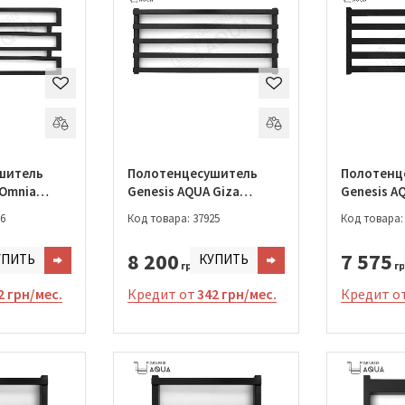
шитель
Полотенцесушитель
Полотенц
 Omnia
Genesis AQUA Giza
Genesis A
-1200)
550*1200 (502-1200)
550*1200 
6
Код товара: 37925
Код товара:
8 200
7 575
УПИТЬ
КУПИТЬ
грн.
гр
2 грн/мес.
Кредит от
342 грн/мес.
Кредит о