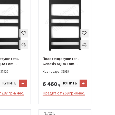
есушитель
Полотенцесушитель
QUA Fom
Genesis AQUA Fom
(022-1200)
1000*530 (022-1000)
 37920
Код товара: 37919
6 460
КУПИТЬ
КУПИТЬ
н.
грн.
т
287 грн/мес.
Кредит от
269 грн/мес.