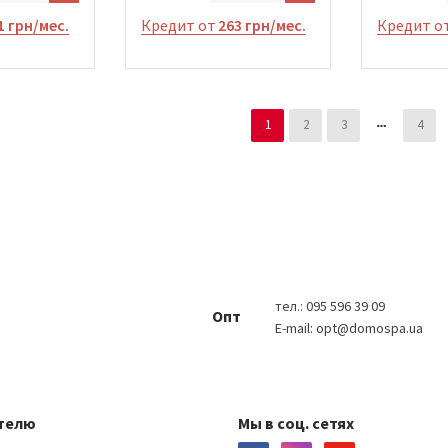
1 грн/мес.
Кредит от
263 грн/мес.
Кредит о
1
2
3
4
тел.:
095 596 39 09
Опт
E-mail:
opt@domospa.ua
телю
Мы в соц. сетях