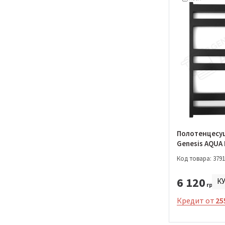
Полотенцесу
Genesis AQUA
800*530 (022-
Код товара: 3791
6 120
К
грн.
Кредит от
25