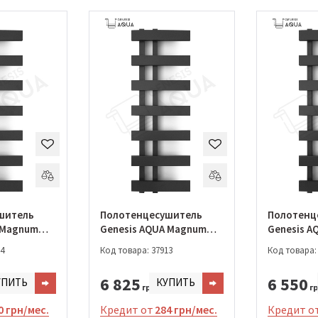
шитель
Полотенцесушитель
Полотенц
 Magnum
Genesis AQUA Magnum
Genesis 
0 (020-
Light 1000*530 (020-
Light 800*
4
Код товара: 37913
Код товара:
1000)
6 825
6 550
УПИТЬ
КУПИТЬ
грн.
гр
0 грн/мес.
Кредит от
284 грн/мес.
Кредит о