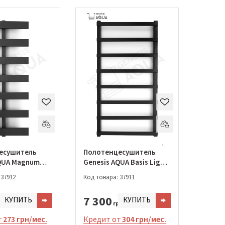
есушитель
Полотенцесушитель
AQUA Magnum
Genesis AQUA Basis Light
530 (020-800)
1200*530 (019-1200)
 37912
Код товара: 37911
7 300
КУПИТЬ
КУПИТЬ
н.
грн.
т
273 грн/мес.
Кредит от
304 грн/мес.