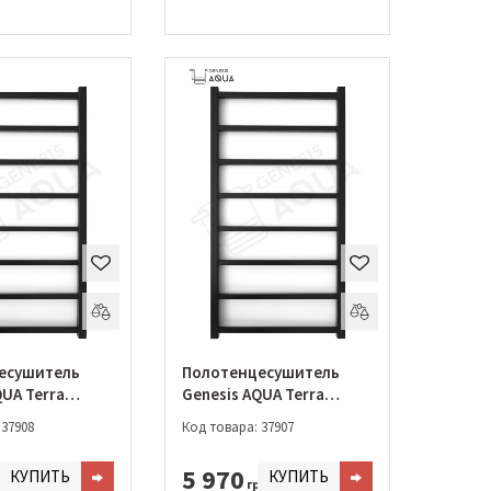
есушитель
Полотенцесушитель
QUA Terra
Genesis AQUA Terra
(018-1200)
1000*530 (018-1000)
 37908
Код товара: 37907
5 970
КУПИТЬ
КУПИТЬ
н.
грн.