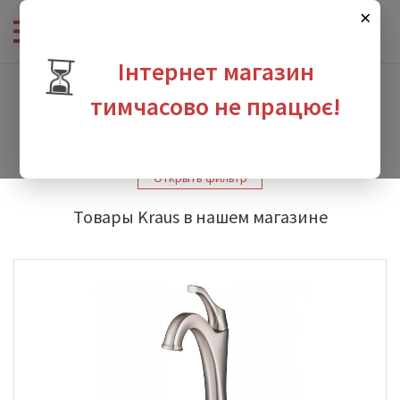
×
⏳
Інтернет магазин
Интернет-магазин сантехники
-
Производители
-
Kraus
тимчасово не працює!
Kraus
зина
Открыть фильтр
Товары Kraus в нашем магазине