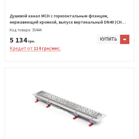
Душевой канал MCH с горизонтальным фланцем,
нержавеющей кромкой, выпуск вертикальный DN40 (CH
850/S40 SN1)
Код товара: 35444
5 134
КУПИТЬ
грн.
Кредит от
214 грн/мес.