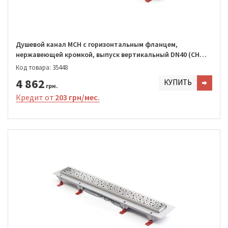
Душевой канал MCH с горизонтальным фланцем,
нержавеющей кромкой, выпуск вертикальный DN40 (CH
750/S40 DN1)
Код товара: 35448
4 862
КУПИТЬ
грн.
Кредит от
203 грн/мес.