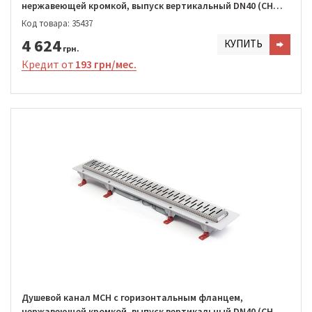
нержавеющей кромкой, выпуск вертикальный DN40 (CH
650/S40 KN1)
Код товара: 35437
4 624
КУПИТЬ
грн.
Кредит от
193 грн/мес.
Душевой канал MCH с горизонтальным фланцем,
нержавеющей кромкой, выпуск вертикальный DN40 (CH