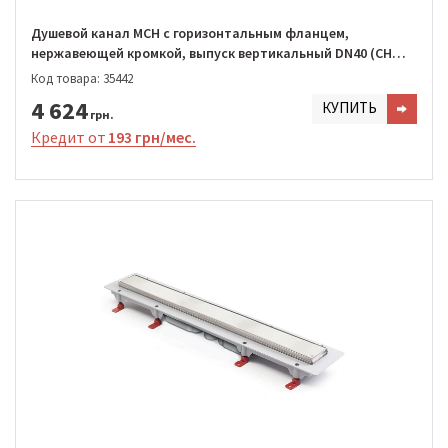
Душевой канал MCH с горизонтальным фланцем,
нержавеющей кромкой, выпуск вертикальный DN40 (CH
650/S40 SN1)
Код товара: 35442
4 624
КУПИТЬ
грн.
Кредит от
193 грн/мес.