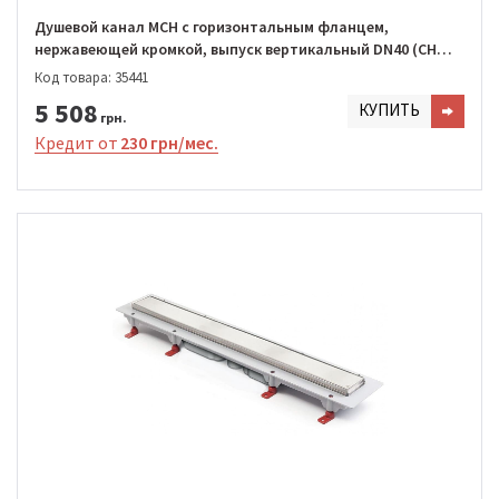
Душевой канал MCH с горизонтальным фланцем,
нержавеющей кромкой, выпуск вертикальный DN40 (CH
1050/S40 KN1)
Код товара: 35441
5 508
КУПИТЬ
грн.
Кредит от
230 грн/мес.