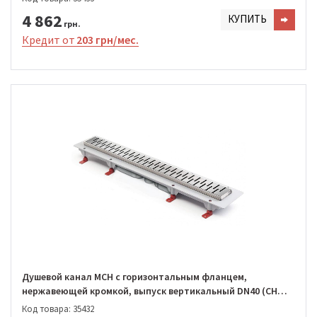
4 862
КУПИТЬ
грн.
Кредит от
203 грн/мес.
Душевой канал MCH с горизонтальным фланцем,
нержавеющей кромкой, выпуск вертикальный DN40 (CH
650/S40 MN1)
Код товара: 35432