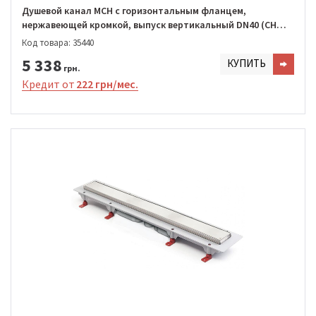
Душевой канал MCH с горизонтальным фланцем,
нержавеющей кромкой, выпуск вертикальный DN40 (CH
950/S40 KN1)
Код товара: 35440
5 338
КУПИТЬ
грн.
Кредит от
222 грн/мес.