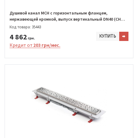
Душевой канал MCH с горизонтальным фланцем,
нержавеющей кромкой, выпуск вертикальный DN40 (CH
750/S40 SN1)
Код товара: 35443
4 862
КУПИТЬ
грн.
Кредит от
203 грн/мес.