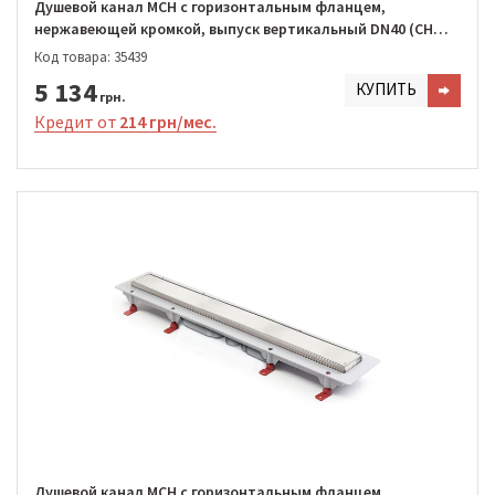
Душевой канал MCH с горизонтальным фланцем,
нержавеющей кромкой, выпуск вертикальный DN40 (CH
850/S40 KN1)
Код товара: 35439
5 134
КУПИТЬ
грн.
Кредит от
214 грн/мес.
Душевой канал MCH с горизонтальным фланцем,