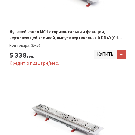
Душевой канал MCH с горизонтальным фланцем,
нержавеющей кромкой, выпуск вертикальный DN40 (CH
950/S40 DN1)
Код товара: 35450
5 338
КУПИТЬ
грн.
Кредит от
222 грн/мес.