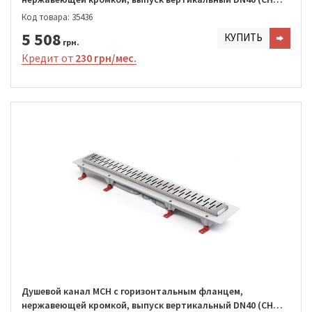
1050/S40 MN1)
Код товара: 35436
5 508
КУПИТЬ
грн.
Кредит от
230 грн/мес.
Душевой канал MCH с горизонтальным фланцем,
нержавеющей кромкой, выпуск вертикальный DN40 (CH