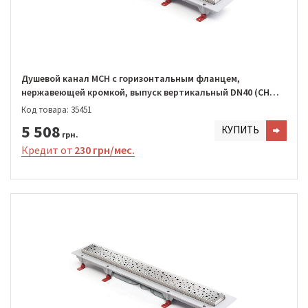
Душевой канал MCH с горизонтальным фланцем,
нержавеющей кромкой, выпуск вертикальный DN40 (CH
1050/S40 DN1)
Код товара: 35451
5 508
КУПИТЬ
грн.
Кредит от
230 грн/мес.