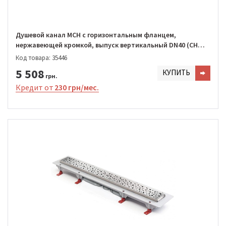
Душевой канал MCH с горизонтальным фланцем,
нержавеющей кромкой, выпуск вертикальный DN40 (CH
1050/S40 SN1)
Код товара: 35446
5 508
КУПИТЬ
грн.
Кредит от
230 грн/мес.