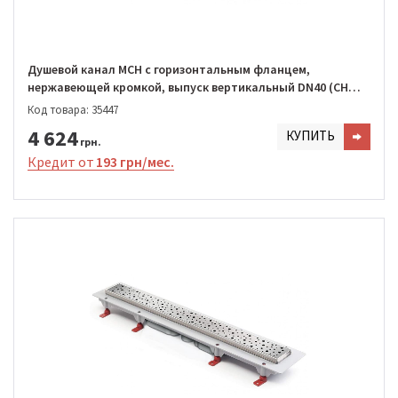
Душевой канал MCH с горизонтальным фланцем,
нержавеющей кромкой, выпуск вертикальный DN40 (CH
650/S40 DN1)
Код товара: 35447
4 624
КУПИТЬ
грн.
Кредит от
193 грн/мес.