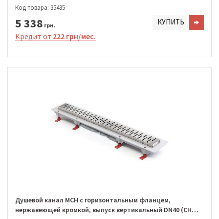
950/S40 MN1)
Код товара: 35435
5 338
КУПИТЬ
грн.
Кредит от
222 грн/мес.
Душевой канал MCH с горизонтальным фланцем,
нержавеющей кромкой, выпуск вертикальный DN40 (CH