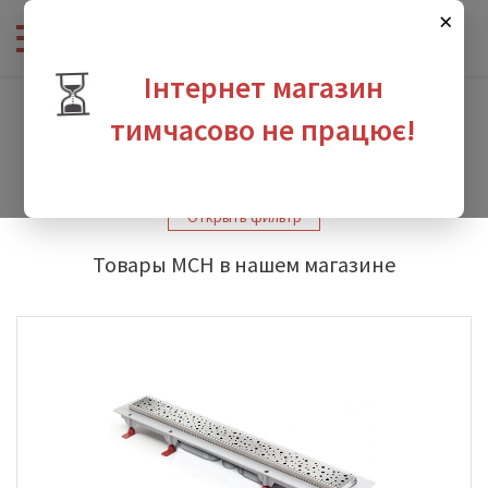
×
⏳
Інтернет магазин
Интернет-магазин сантехники
-
Производители
-
MCH
тимчасово не працює!
MCH
зина
Открыть фильтр
Товары MCH в нашем магазине