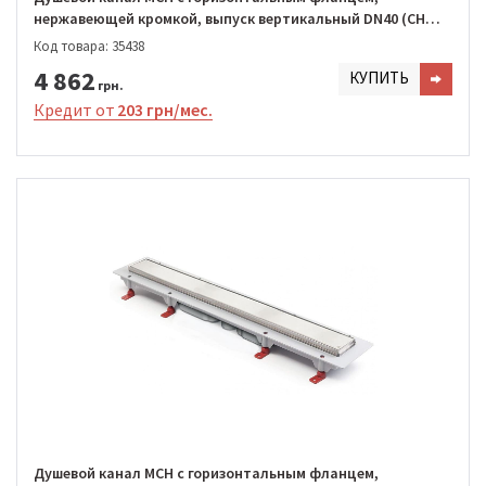
нержавеющей кромкой, выпуск вертикальный DN40 (CH
750/S40 KN1)
Код товара: 35438
4 862
КУПИТЬ
грн.
Кредит от
203 грн/мес.
Душевой канал MCH с горизонтальным фланцем,