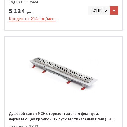
850/S40 MN1)
Код товара: 35434
5 134
КУПИТЬ
грн.
Кредит от
214 грн/мес.
Душевой канал MCH с горизонтальным фланцем,
нержавеющей кромкой, выпуск вертикальный DN40 (CH
750/S40 MN1)
Код товара: 35433