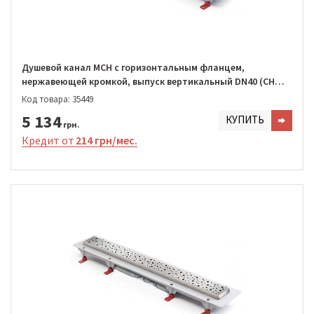
Душевой канал MCH с горизонтальным фланцем,
нержавеющей кромкой, выпуск вертикальный DN40 (CH
850/S40 DN1)
Код товара: 35449
5 134
КУПИТЬ
грн.
Кредит от
214 грн/мес.