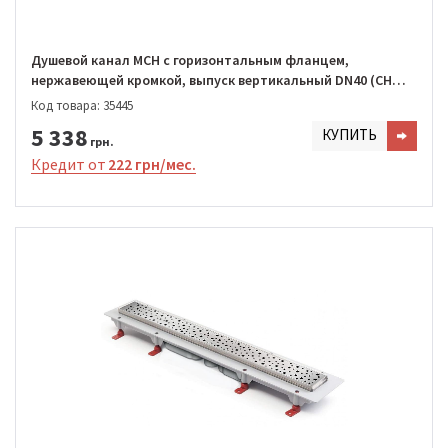
Душевой канал MCH с горизонтальным фланцем,
нержавеющей кромкой, выпуск вертикальный DN40 (CH
950/S40 SN1)
Код товара: 35445
5 338
КУПИТЬ
грн.
Кредит от
222 грн/мес.