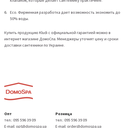
клапаном, которые делает сантехнику практичнее.
Eco. Фирменная разработка дает возможность экономить до
50% воды.
Купить продукцию Kludi с официальной гарантией можно в
интернет магазине ДомоСпа. Менеджеры уточнят цену и сроки
доставки сантехники по Украине.
Опт
Розница
тел.:
095 596 39 09
тел.:
095 596 39 09
E-mail:
opt@domospa.ua
E-mail:
order@domospa.ua