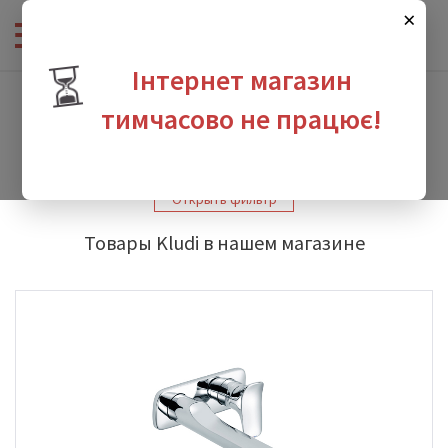
×
⏳
Інтернет магазин
Интернет-магазин сантехники
-
Производители
-
Kludi
-
Kludi Ambienta
тимчасово не працює!
Kludi Ambienta
зина
Открыть фильтр
Товары Kludi в нашем магазине