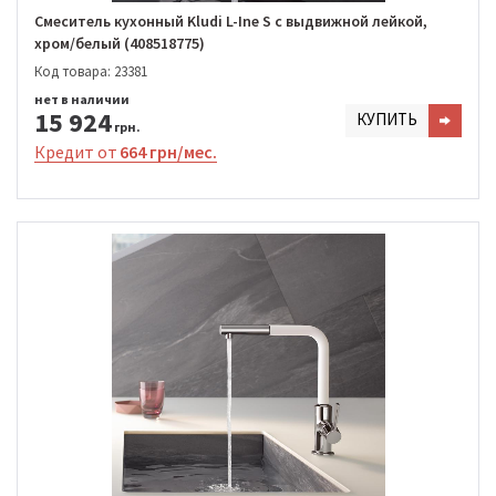
Смеситель кухонный Kludi L-Ine S с выдвижной лейкой,
хром/белый (408518775)
Код товара: 23381
нет в наличии
15 924
КУПИТЬ
грн.
Кредит от
664 грн/мес.