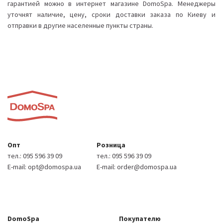
гарантией можно в интернет магазине DomoSpa. Менеджеры
уточнят наличие, цену, сроки доставки заказа по Киеву и
отправки в другие населенные пункты страны.
Опт
Розница
тел.:
095 596 39 09
тел.:
095 596 39 09
E-mail:
opt@domospa.ua
E-mail:
order@domospa.ua
DomoSpa
Покупателю