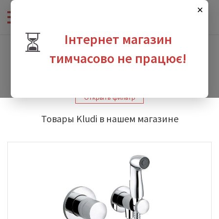
×
⏳
Інтернет магазин
Интернет-магазин сантехники
-
Производители
-
Kludi
тимчасово не працює!
Kludi
зина
Открыть фильтр
Товары Kludi в нашем магазине