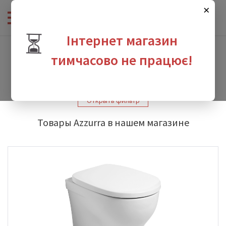
×
⏳
Інтернет магазин
Интернет-магазин сантехники
-
Производители
-
Azzurra
тимчасово не працює!
Azzurra
зина
Открыть фильтр
Товары Azzurra в нашем магазине