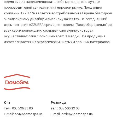
время смогла зарекомендовать себя как одного из лучших
производителей сантехники на мировом рынке. Продукция
компании AZZURRA является востребованной в Европе благодаря
эксклюзивному дизайну и высокому качеству. На сегодняшний
день компания AZZURRA применяет проект "Водосбережения" во
всех своих коллекциях, создавая сантехнику, которая
осуществляет слив с помощью всего 3 л воды. Вся продукция
изготавливается из экологически чистых и прочных материалов.
Опт
Розница
тел.:
095 596 39 09
тел.:
095 596 39 09
E-mail:
opt@domospa.ua
E-mail:
order@domospa.ua