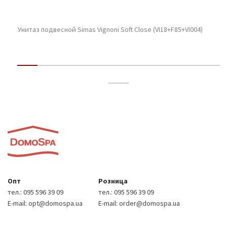
Унитаз подвесной Simas Vignoni Soft Close (VI18+F85+VI004)
Опт
Розница
тел.:
095 596 39 09
тел.:
095 596 39 09
E-mail:
opt@domospa.ua
E-mail:
order@domospa.ua