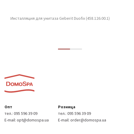
Инсталляция для унитаза Geberit Duofix (458.126.00.1)
Опт
Розница
тел.:
095 596 39 09
тел.:
095 596 39 09
E-mail:
opt@domospa.ua
E-mail:
order@domospa.ua