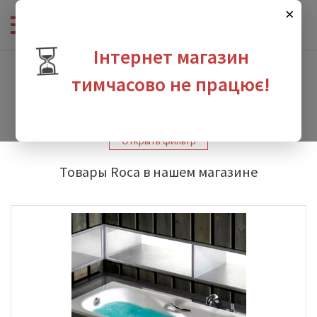
×
⏳
Інтернет магазин
Интернет-магазин сантехники
-
Производители
-
Roca
-
Roca Princess
тимчасово не працює!
Roca Princess
зина
Открыть фильтр
Товары Roca в нашем магазине