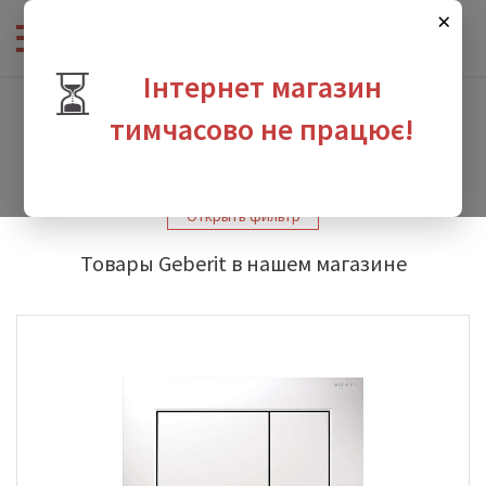
×
⏳
Інтернет магазин
Интернет-магазин сантехники
-
Производители
-
Geberit
-
Geberit Sigma 30
тимчасово не працює!
Geberit Sigma 30
зина
Открыть фильтр
Товары Geberit в нашем магазине