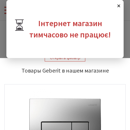
×
⏳
Інтернет магазин
Интернет-магазин сантехники
-
Производители
-
Geberit
-
Geberit Delta 51
тимчасово не працює!
Geberit Delta 51
зина
Открыть фильтр
Товары Geberit в нашем магазине