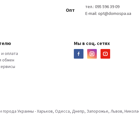
тел.:
095 596 39 09
Опт
E-mail:
opt@domospa.ua
телю
Мы в соц. сетях
 и оплата
и обмен
 сервисы
города Украины - Харьков, Одесса, Днепр, Запорожье, Львов, Николае