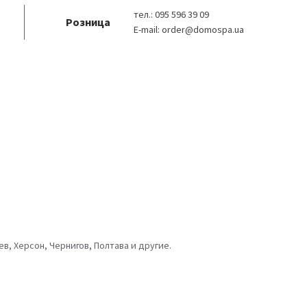
тел.:
095 596 39 09
Розница
E-mail:
order@domospa.ua
в, Херсон, Чернигов, Полтава и другие.