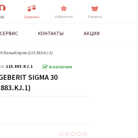
Избранное
Корзина
Cравнить
ЛК
СЕРВИС
КОНТАКТЫ
АКЦИИ
0 белый/хром (115.883.KJ.1)
ул:
115.883.KJ.1
в наличии
EBERIT SIGMA 30
883.KJ.1)