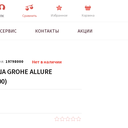
Избранное
Корзина
Cравнить
ЛК
СЕРВИС
КОНТАКТЫ
АКЦИИ
ул:
19798000
Нет в наличии
А GROHE ALLURE
00)