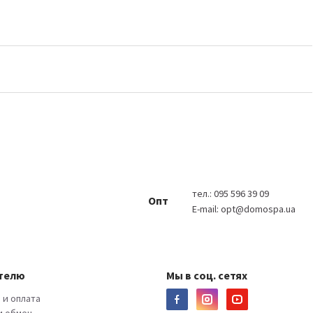
тел.:
095 596 39 09
Опт
E-mail:
opt@domospa.ua
телю
Мы в соц. сетях
 и оплата