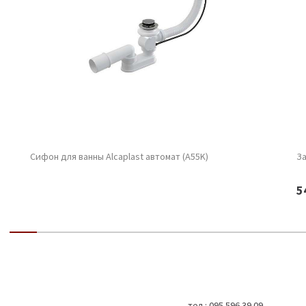
Сифон для ванны Alcaplast автомат (A55K)
За
5
тел.:
095 596 39 09