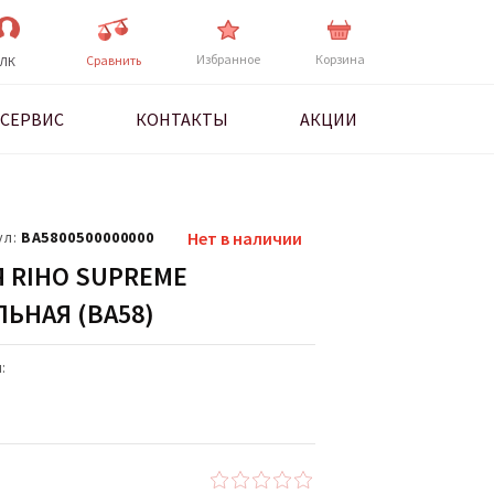
Избранное
Корзина
Cравнить
ЛК
СЕРВИС
КОНТАКТЫ
АКЦИИ
ул:
BA5800500000000
Нет в наличии
 RIHO SUPREME
ЬНАЯ (BA58)
: