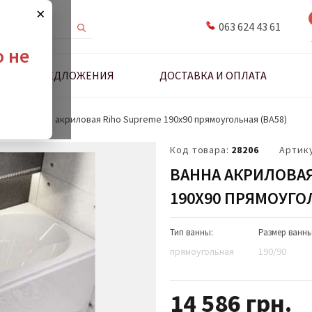
×
063 624 43 61
о не
ДНЫЕ ПРЕДЛОЖЕНИЯ
ДОСТАВКА И ОПЛАТА
анны
Ванна акриловая Riho Supreme 190х90 прямоугольная (BA58)
Код товара:
28206
Артик
ВАННА АКРИЛОВАЯ
190Х90 ПРЯМОУГОЛ
Тип ванны:
Размер ванны
прямоугольная
190/90
14 586
грн.