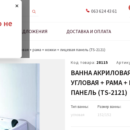
×
063 624 43 61
о не
ДНЫЕ ПРЕДЛОЖЕНИЯ
ДОСТАВКА И ОПЛАТА
152х152 угловая + рама + ножки + лицевая панель (ТS-2121)
Код товара:
28115
Артик
ВАННА АКРИЛОВАЯ
УГЛОВАЯ + РАМА 
ПАНЕЛЬ (ТS-2121)
Тип ванны:
Размер ванны:
угловая
152/152