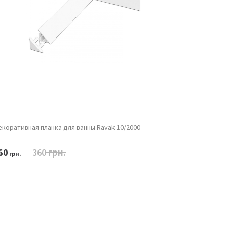
коративная планка для ванны Ravak 10/2000
Декоративн
грн.
60
360
450
грн.
грн.