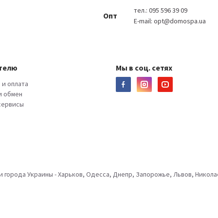
тел.:
095 596 39 09
Опт
E-mail:
opt@domospa.ua
телю
Мы в соц. сетях
 и оплата
и обмен
 сервисы
города Украины - Харьков, Одесса, Днепр, Запорожье, Львов, Николае