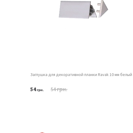
 1
Заглушка для декоративной планки Ravak 10 мм белый
грн.
54
54
грн.