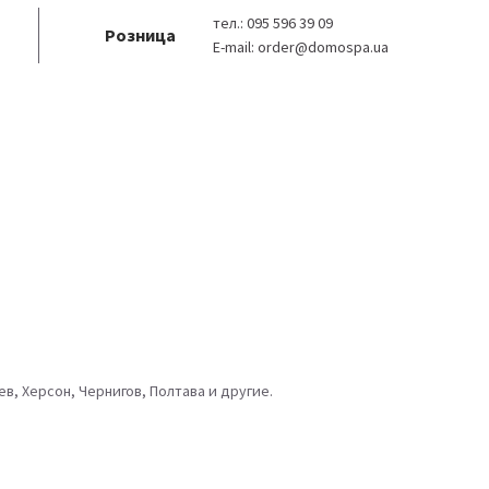
тел.:
095 596 39 09
Розница
E-mail:
order@domospa.ua
в, Херсон, Чернигов, Полтава и другие.