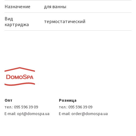
Назначение
для ванны
Вид
термостатический
картриджа
Опт
Розница
тел.:
095 596 39 09
тел.:
095 596 39 09
E-mail:
opt@domospa.ua
E-mail:
order@domospa.ua