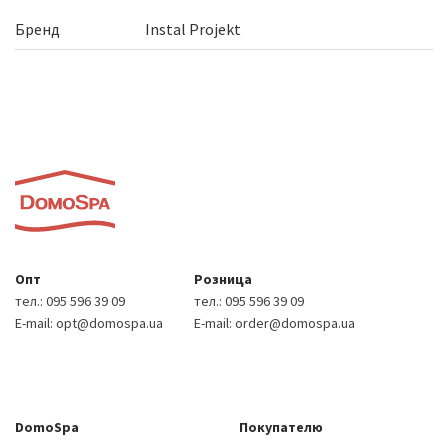
Бренд
Instal Projekt
Опт
Розница
тел.:
095 596 39 09
тел.:
095 596 39 09
E-mail:
opt@domospa.ua
E-mail:
order@domospa.ua
DomoSpa
Покупателю