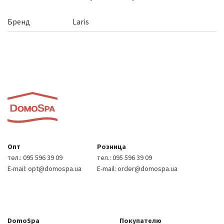
Бренд
Laris
Опт
Розница
тел.:
095 596 39 09
тел.:
095 596 39 09
E-mail:
opt@domospa.ua
E-mail:
order@domospa.ua
DomoSpa
Покупателю