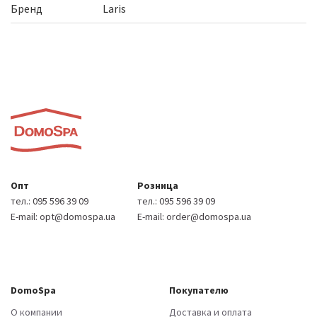
Бренд
Laris
Опт
Розница
тел.:
095 596 39 09
тел.:
095 596 39 09
E-mail:
opt@domospa.ua
E-mail:
order@domospa.ua
DomoSpa
Покупателю
О компании
Доставка и оплата