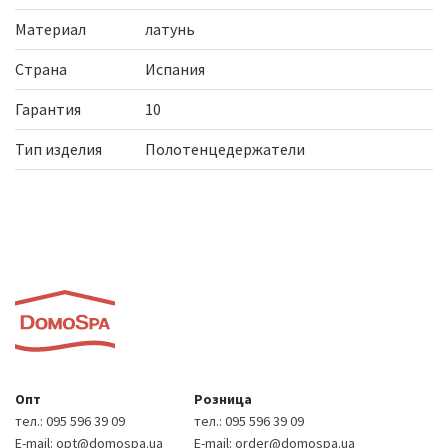
Материал
латунь
Страна
Испания
Гарантия
10
Тип изделия
Полотенцедержатели
Опт
Розница
тел.:
095 596 39 09
тел.:
095 596 39 09
E-mail:
opt@domospa.ua
E-mail:
order@domospa.ua