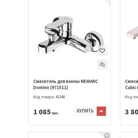
Смеситель для ванны NEWARC
Смеси
Domino (971511)
Cubic
Код товара: 41348
Код тов
1 085
3 8
КУПИТЬ
грн.