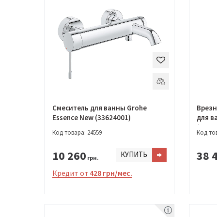
Смеситель для ванны Grohe
Врезн
Essence New (33624001)
для в
(2930
Код товара: 24559
Код тов
10 260
38 
КУПИТЬ
грн.
Кредит от
428 грн/мес.