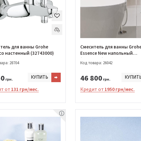
тель для ванны Grohe
Смеситель для ванны Groh
co настенный (32743000)
Essence New напольный
(23491001)
ара: 28704
Код товара: 26042
50
46 800
КУПИТЬ
КУПИТ
грн.
грн.
т от
131 грн/мес.
Кредит от
1950 грн/мес.