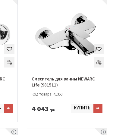
ARC
Смеситель для ванны NEWARC
Life (981511)
Код товара: 41359
4 043
Ь
КУПИТЬ
грн.