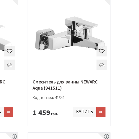
ARC
Смеситель для ванны NEWARC
Aqua (941511)
Код товара: 41342
1 459
Ь
КУПИТЬ
грн.