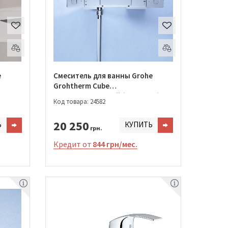
e
Смеситель для ванны Grohe
Grohtherm Cube
термостатический (34497000)
Код товара: 24582
20 250
Ь
КУПИТЬ
грн.
Кредит от
844 грн/мес.