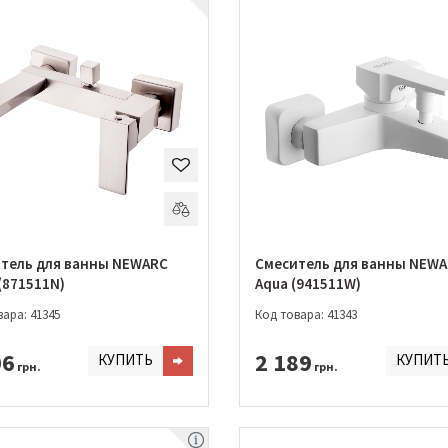
тель для ванны NEWARC
Смеситель для ванны NEW
 (871511N)
Aqua (941511W)
ара: 41345
Код товара: 41343
06
2 189
КУПИТЬ
КУПИТ
грн.
грн.