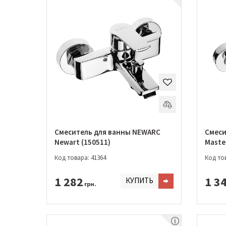
Смеситель для ванны NEWARC
Смеси
Newart (150511)
Maste
Код товара: 41364
Код тов
1 282
1 3
КУПИТЬ
грн.