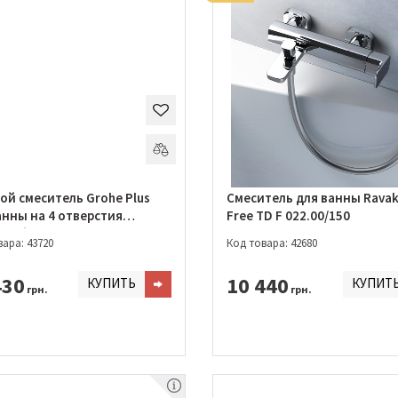
ой смеситель Grohe Plus
Смеситель для ванны Ravak
анны на 4 отверстия
Free TD F 022.00/150
7003)
ара: 43720
Код товара: 42680
430
10 440
КУПИТЬ
КУПИТ
грн.
грн.