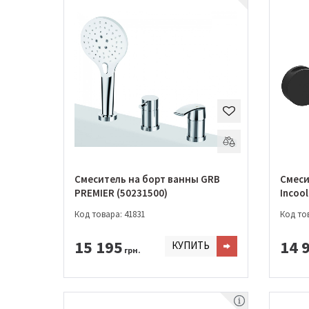
Смеситель на борт ванны GRB
Смеси
PREMIER (50231500)
Incool
Код товара: 41831
Код тов
15 195
14 
КУПИТЬ
грн.