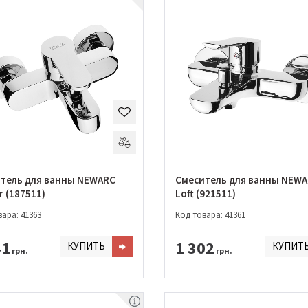
тель для ванны NEWARC
Смеситель для ванны NEW
r (187511)
Loft (921511)
ара: 41363
Код товара: 41361
41
1 302
КУПИТЬ
КУПИТ
грн.
грн.