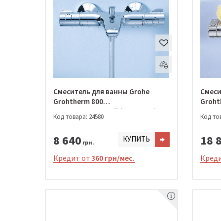
Смеситель для ванны Grohe
Смеси
Grohtherm 800
Groht
термостатический (34567000)
термо
Код товара: 24580
Код тов
8 640
18 
КУПИТЬ
грн.
Кредит от
360 грн/мес.
Креди