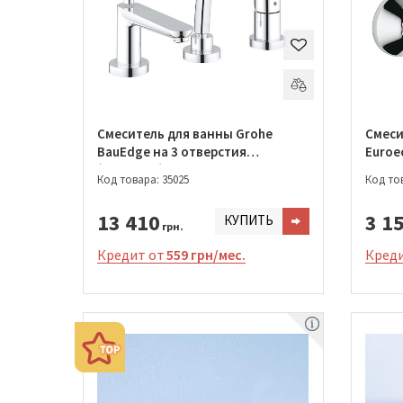
Смеситель для ванны Grohe
Смеси
BauEdge на 3 отверстия
Euroe
(2511700A)
Код товара: 35025
Код тов
13 410
3 1
КУПИТЬ
грн.
Кредит от
559 грн/мес.
Креди