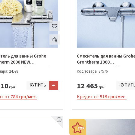
тель для ванны Grohe
Смеситель для ванны Groh
herm 2000 NEW
Grohtherm 1000
статический (34464001)
термостатический (341550
ара: 24578
Код товара: 24576
810
12 465
КУПИТЬ
КУПИТ
грн.
грн.
т от
784 грн/мес.
Кредит от
519 грн/мес.