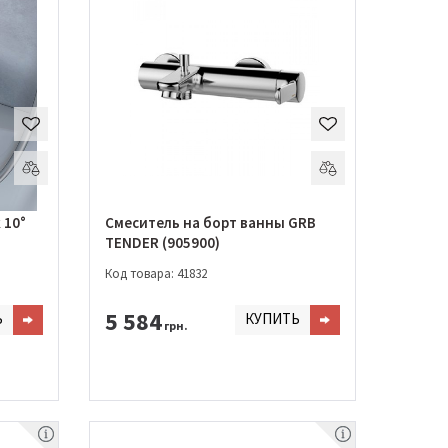
 10°
Смеситель на борт ванны GRB
TENDER (905900)
Код товара: 41832
5 584
Ь
КУПИТЬ
грн.