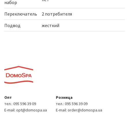
набор
Переключатель
2 потребителя
Подвод
жесткий
Опт
Розница
тел.:
095 596 39 09
тел.:
095 596 39 09
E-mail:
opt@domospa.ua
E-mail:
order@domospa.ua