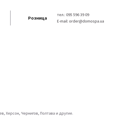
тел.:
095 596 39 09
Розница
E-mail:
order@domospa.ua
в, Херсон, Чернигов, Полтава и другие.