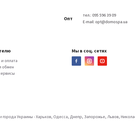
тел.:
095 596 39 09
Опт
E-mail:
opt@domospa.ua
телю
Мы в соц. сетях
 и оплата
и обмен
 сервисы
города Украины - Харьков, Одесса, Днепр, Запорожье, Львов, Николае