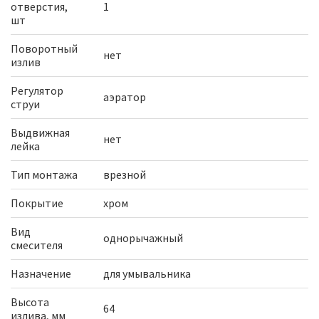
отверстия,
1
шт
Поворотный
нет
излив
Регулятор
аэратор
струи
Выдвижная
нет
лейка
Тип монтажа
врезной
Покрытие
хром
Вид
однорычажный
смесителя
Назначение
для умывальника
Высота
64
излива, мм