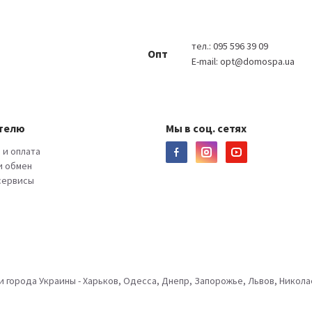
тел.:
095 596 39 09
Опт
E-mail:
opt@domospa.ua
телю
Мы в соц. сетях
 и оплата
и обмен
 сервисы
города Украины - Харьков, Одесса, Днепр, Запорожье, Львов, Николае