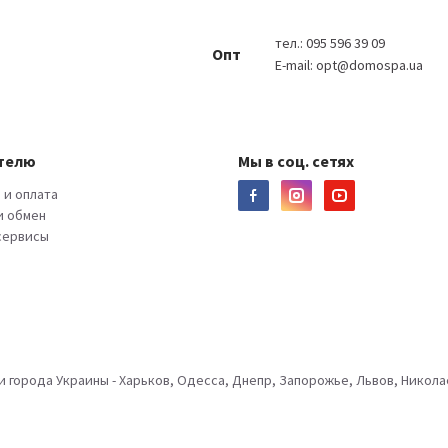
тел.:
095 596 39 09
Опт
E-mail:
opt@domospa.ua
телю
Мы в соц. сетях
 и оплата
и обмен
 сервисы
города Украины - Харьков, Одесса, Днепр, Запорожье, Львов, Николае