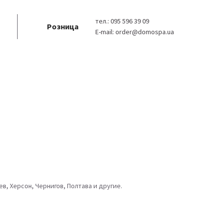
тел.:
095 596 39 09
Розница
E-mail:
order@domospa.ua
в, Херсон, Чернигов, Полтава и другие.