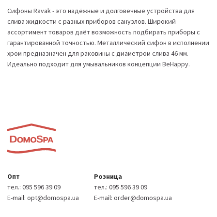
Сифоны Ravak - это надёжные и долговечные устройства для
слива жидкости с разных приборов санузлов. Широкий
ассортимент товаров даёт возможность подбирать приборы с
гарантированной точностью. Металлический сифон в исполнении
хром предназначен для раковины с диаметром слива 46 мм.
Идеально подходит для умывальников концепции BeHappy.
Опт
Розница
тел.:
095 596 39 09
тел.:
095 596 39 09
E-mail:
opt@domospa.ua
E-mail:
order@domospa.ua