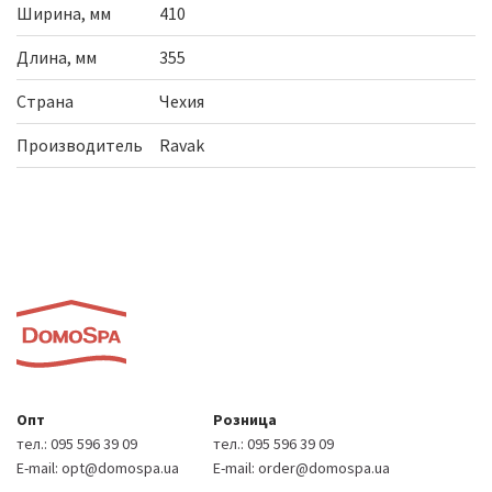
Ширина, мм
410
Длина, мм
355
Страна
Чехия
Производитель
Ravak
Опт
Розница
тел.:
095 596 39 09
тел.:
095 596 39 09
E-mail:
opt@domospa.ua
E-mail:
order@domospa.ua