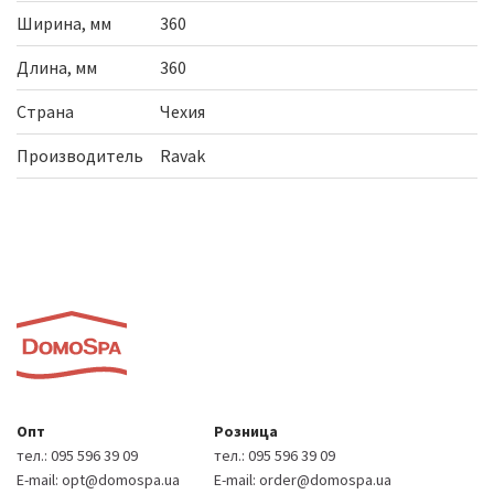
Ширина, мм
360
Длина, мм
360
Страна
Чехия
Производитель
Ravak
Опт
Розница
тел.:
095 596 39 09
тел.:
095 596 39 09
E-mail:
opt@domospa.ua
E-mail:
order@domospa.ua