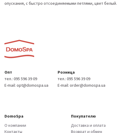
опускания, с быстро отсоединяемыми петлями, цвет белый.
Опт
Розница
тел.:
095 596 39 09
тел.:
095 596 39 09
E-mail:
opt@domospa.ua
E-mail:
order@domospa.ua
DomoSpa
Покупателю
О компании
Доставка и оплата
Контакты
Возврат и обмен