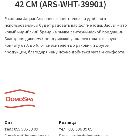
42 СМ (ARS-WHT-39901)
Раковина Jaquar Aria очень качественная и удобная в
использовании, и будет радовать вас долгие годы. Jaquar – это
новый индийский бренд на рынке сантехнической продукции.
Благодаря данному бренду можно укомплектовать ванную
комнату от А до Я, от смесителей до раковин и другой
продукции, благодаря чему можно добиться уюта и комфорта.
Опт
Розница
тел.:
095 596 39 09
тел.:
095 596 39 09
E-mail:
opt@domospa.ua
E-mail:
order@domospa.ua